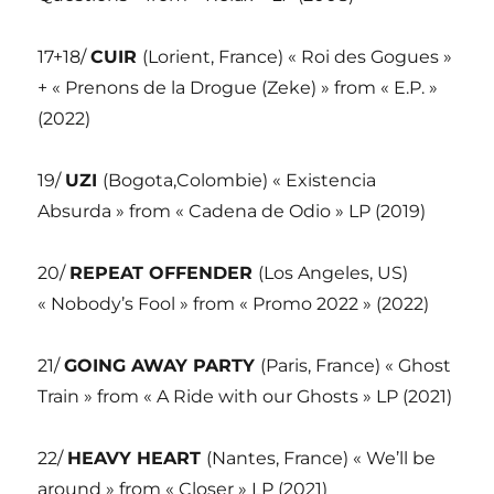
17+18/
CUIR
(Lorient, France) « Roi des Gogues »
+ « Prenons de la Drogue (Zeke) » from « E.P. »
(2022)
19/
UZI
(Bogota,Colombie) « Existencia
Absurda » from « Cadena de Odio » LP (2019)
20/
REPEAT OFFENDER
(Los Angeles, US)
« Nobody’s Fool » from « Promo 2022 » (2022)
21/
GOING AWAY PARTY
(Paris, France) « Ghost
Train » from « A Ride with our Ghosts » LP (2021)
22/
HEAVY HEART
(Nantes, France) « We’ll be
around » from « Closer » LP (2021)