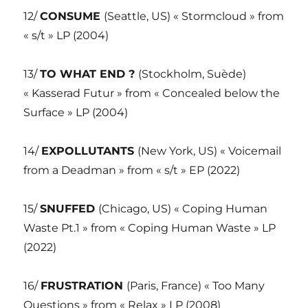
12/
CONSUME
(Seattle, US) « Stormcloud » from
« s/t » LP (2004)
13/
TO WHAT END ?
(Stockholm, Suède)
« Kasserad Futur » from « Concealed below the
Surface » LP (2004)
14/
EXPOLLUTANTS
(New York, US) « Voicemail
from a Deadman » from « s/t » EP (2022)
15/
SNUFFED
(Chicago, US) « Coping Human
Waste Pt.1 » from « Coping Human Waste » LP
(2022)
16/
FRUSTRATION
(Paris, France) « Too Many
Questions » from « Relax » LP (2008)