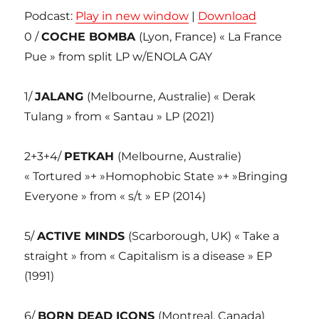
Podcast:
Play in new window
|
Download
0 /
COCHE BOMBA
(Lyon, France) « La France
Pue » from split LP w/ENOLA GAY
1/
JALANG
(Melbourne, Australie) « Derak
Tulang » from « Santau » LP (2021)
2+3+4/
PETKAH
(Melbourne, Australie)
« Tortured »+ »Homophobic State »+ »Bringing
Everyone » from « s/t » EP (2014)
5/
ACTIVE MINDS
(Scarborough, UK) « Take a
straight » from « Capitalism is a disease » EP
(1991)
6/
BORN DEAD ICONS
(Montreal, Canada)