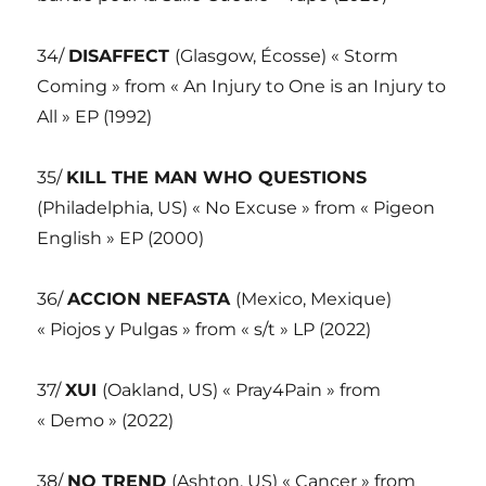
34/
DISAFFECT
(Glasgow, Écosse) « Storm
Coming » from « An Injury to One is an Injury to
All » EP (1992)
35/
KILL THE MAN WHO QUESTIONS
(Philadelphia, US) « No Excuse » from « Pigeon
English » EP (2000)
36/
ACCION NEFASTA
(Mexico, Mexique)
« Piojos y Pulgas » from « s/t » LP (2022)
37/
XUI
(Oakland, US) « Pray4Pain » from
« Demo » (2022)
38/
NO TREND
(Ashton, US) « Cancer » from