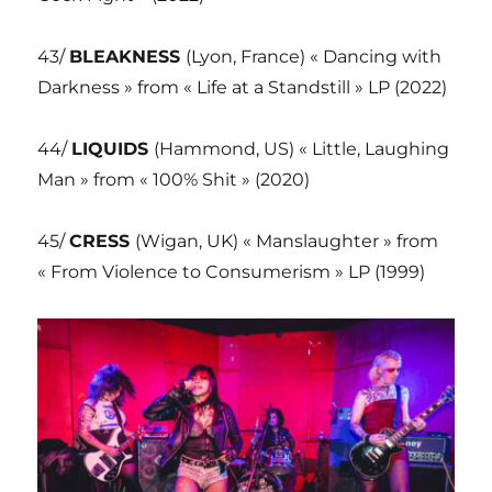
43/
BLEAKNESS
(Lyon, France) « Dancing with
Darkness » from « Life at a Standstill » LP (2022)
44/
LIQUIDS
(Hammond, US) « Little, Laughing
Man » from « 100% Shit » (2020)
45/
CRESS
(Wigan, UK) « Manslaughter » from
« From Violence to Consumerism » LP (1999)