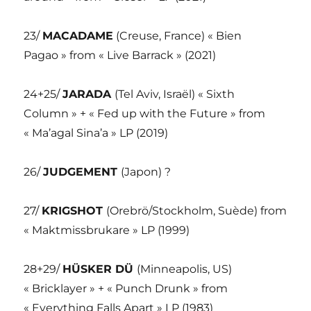
23/
MACADAME
(Creuse, France) « Bien
Pagao » from « Live Barrack » (2021)
24+25/
JARADA
(Tel Aviv, Israël) « Sixth
Column » + « Fed up with the Future » from
« Ma’agal Sina’a » LP (2019)
26/
JUDGEMENT
(Japon) ?
27/
KRIGSHOT
(Orebrö/Stockholm, Suède) from
« Maktmissbrukare » LP (1999)
28+29/
HÜSKER DÜ
(Minneapolis, US)
« Bricklayer » + « Punch Drunk » from
« Everything Falls Apart » LP (1983)