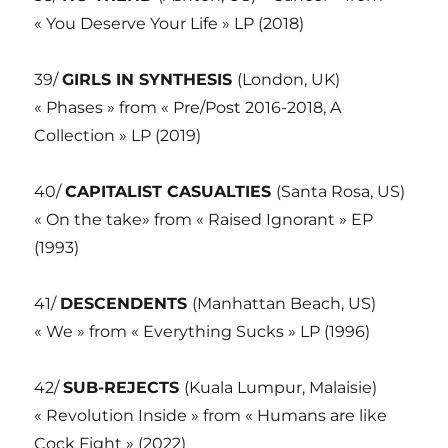
« You Deserve Your Life » LP (2018)
39/
GIRLS IN SYNTHESIS
(London, UK)
« Phases » from « Pre/Post 2016-2018, A
Collection » LP (2019)
40/
CAPITALIST CASUALTIES
(Santa Rosa, US)
« On the take» from « Raised Ignorant » EP
(1993)
41/
DESCENDENTS
(Manhattan Beach, US)
« We » from « Everything Sucks » LP (1996)
42/
SUB-REJECTS
(Kuala Lumpur, Malaisie)
« Revolution Inside » from « Humans are like
Cock Fight » (2022)