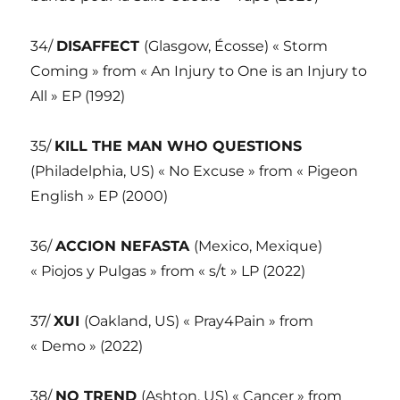
34/
DISAFFECT
(Glasgow, Écosse) « Storm
Coming » from « An Injury to One is an Injury to
All » EP (1992)
35/
KILL THE MAN WHO QUESTIONS
(Philadelphia, US) « No Excuse » from « Pigeon
English » EP (2000)
36/
ACCION NEFASTA
(Mexico, Mexique)
« Piojos y Pulgas » from « s/t » LP (2022)
37/
XUI
(Oakland, US) « Pray4Pain » from
« Demo » (2022)
38/
NO TREND
(Ashton, US) « Cancer » from