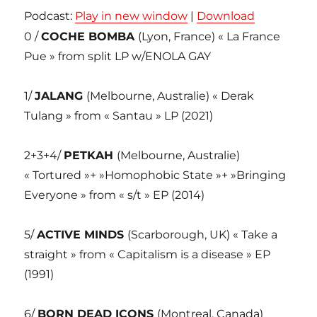
Podcast:
Play in new window
|
Download
0 /
COCHE BOMBA
(Lyon, France) « La France
Pue » from split LP w/ENOLA GAY
1/
JALANG
(Melbourne, Australie) « Derak
Tulang » from « Santau » LP (2021)
2+3+4/
PETKAH
(Melbourne, Australie)
« Tortured »+ »Homophobic State »+ »Bringing
Everyone » from « s/t » EP (2014)
5/
ACTIVE MINDS
(Scarborough, UK) « Take a
straight » from « Capitalism is a disease » EP
(1991)
6/
BORN DEAD ICONS
(Montreal, Canada)