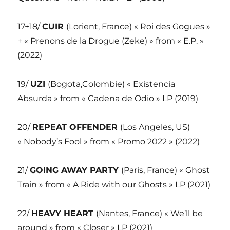
17+18/
CUIR
(Lorient, France) « Roi des Gogues »
+ « Prenons de la Drogue (Zeke) » from « E.P. »
(2022)
19/
UZI
(Bogota,Colombie) « Existencia
Absurda » from « Cadena de Odio » LP (2019)
20/
REPEAT OFFENDER
(Los Angeles, US)
« Nobody’s Fool » from « Promo 2022 » (2022)
21/
GOING AWAY PARTY
(Paris, France) « Ghost
Train » from « A Ride with our Ghosts » LP (2021)
22/
HEAVY HEART
(Nantes, France) « We’ll be
around » from « Closer » LP (2021)