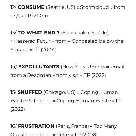
12/
CONSUME
(Seattle, US) « Stormcloud » from
« s/t » LP (2004)
13/
TO WHAT END ?
(Stockholm, Suède)
« Kasserad Futur » from « Concealed below the
Surface » LP (2004)
14/
EXPOLLUTANTS
(New York, US) « Voicemail
from a Deadman » from « s/t » EP (2022)
15/
SNUFFED
(Chicago, US) « Coping Human
Waste Pt.1 » from « Coping Human Waste » LP
(2022)
16/
FRUSTRATION
(Paris, France) « Too Many
Questions » from « Relax » LP (2008)