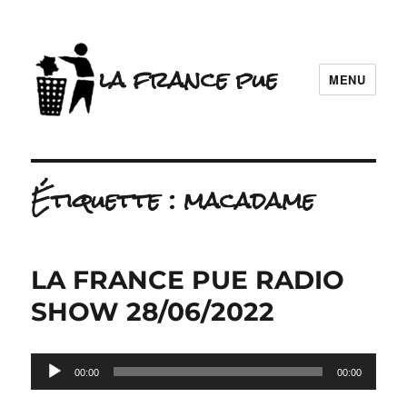
la france pue
MENU
Étiquette :
macadame
LA FRANCE PUE RADIO
SHOW 28/06/2022
Lecteur
00:00
00:00
audio