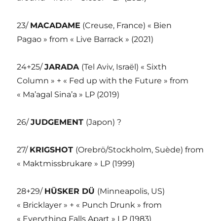
23/
MACADAME
(Creuse, France) « Bien
Pagao » from « Live Barrack » (2021)
24+25/
JARADA
(Tel Aviv, Israël) « Sixth
Column » + « Fed up with the Future » from
« Ma’agal Sina’a » LP (2019)
26/
JUDGEMENT
(Japon) ?
27/
KRIGSHOT
(Orebrö/Stockholm, Suède) from
« Maktmissbrukare » LP (1999)
28+29/
HÜSKER DÜ
(Minneapolis, US)
« Bricklayer » + « Punch Drunk » from
« Everything Falls Apart » LP (1983)