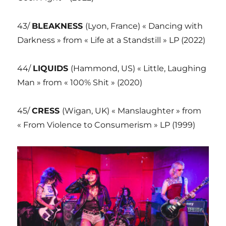
43/
BLEAKNESS
(Lyon, France) « Dancing with
Darkness » from « Life at a Standstill » LP (2022)
44/
LIQUIDS
(Hammond, US) « Little, Laughing
Man » from « 100% Shit » (2020)
45/
CRESS
(Wigan, UK) « Manslaughter » from
« From Violence to Consumerism » LP (1999)