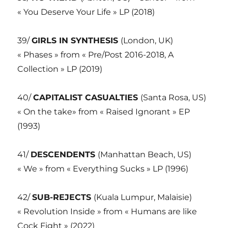
« You Deserve Your Life » LP (2018)
39/
GIRLS IN SYNTHESIS
(London, UK)
« Phases » from « Pre/Post 2016-2018, A
Collection » LP (2019)
40/
CAPITALIST CASUALTIES
(Santa Rosa, US)
« On the take» from « Raised Ignorant » EP
(1993)
41/
DESCENDENTS
(Manhattan Beach, US)
« We » from « Everything Sucks » LP (1996)
42/
SUB-REJECTS
(Kuala Lumpur, Malaisie)
« Revolution Inside » from « Humans are like
Cock Fight » (2022)