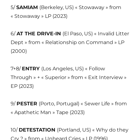
5/
SAMIAM
(Berkeley, US) « Stowaway » from
« Stowaway » LP (2023)
6/
AT THE DRIVE-IN
(El Paso, US) « Invalid Litter
Dept » from « Relationship on Command » LP
(2000)
7+8/
ENTRY
(Los Angeles, US) « Follow
Through » + « Superior » from « Exit Interview »
EP (2023)
9/
PESTER
(Porto, Portugal) « Sewer Life » from
« Apathetic Man » Tape (2023)
10/
DETESTATION
(Portland, US) « Why do they
Cry ? » from « Unheard Cries » LP (1996)