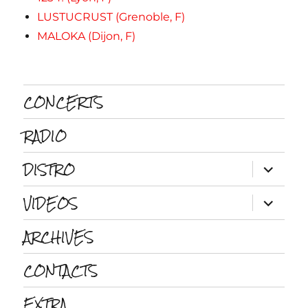
LUSTUCRUST (Grenoble, F)
MALOKA (Dijon, F)
CONCERTS
RADIO
DISTRO
ouvrir
le
sous-
VIDEOS
menu
ouvrir
le
sous-
ARCHIVES
menu
CONTACTS
EXTRA