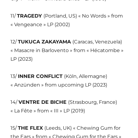
11/
TRAGEDY
(Portland, US) « No Words » from
« Vengeance » LP (2002)
12/
TUKUCA ZAKAYAMA
(Caracas, Venezuela)
« Masacre in Barlovento » from « Hécatombe »
LP (2023)
13/
INNER CONFLICT
(Köln, Allemagne)
« Anzünden » from upcoming LP (2023)
14/
VENTRE DE BICHE
(Strasbourg, France)
« La Fête » from « III » LP (2019)
15/
THE FLEX
(Leeds, UK) « Chewing Gum for
the Ears » from « Chewing Gum for the Ears »