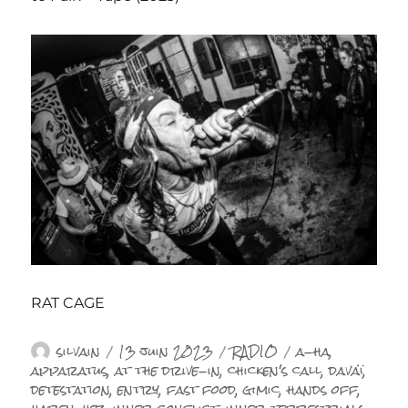
RAT CAGE
Auteur
Publié
Catégories
Étiquettes
silvain
13 juin 2023
RADIO
a-ha
,
le
apparatus
,
at the drive-in
,
chicken's call
,
davaï
,
detestation
,
entry
,
fast food
,
gimic
,
hands off
,