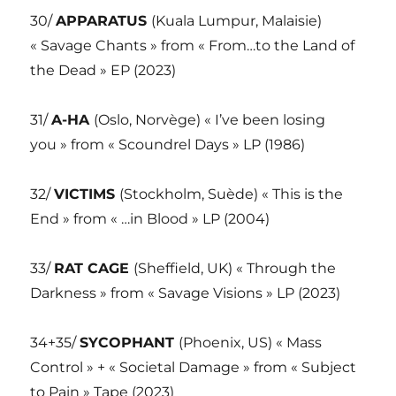
30/
APPARATUS
(Kuala Lumpur, Malaisie)
« Savage Chants » from « From…to the Land of
the Dead » EP (2023)
31/
A-HA
(Oslo, Norvège) « I’ve been losing
you » from « Scoundrel Days » LP (1986)
32/
VICTIMS
(Stockholm, Suède) « This is the
End » from « …in Blood » LP (2004)
33/
RAT CAGE
(Sheffield, UK) « Through the
Darkness » from « Savage Visions » LP (2023)
34+35/
SYCOPHANT
(Phoenix, US) « Mass
Control » + « Societal Damage » from « Subject
to Pain » Tape (2023)