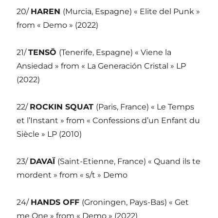
20/
HAREN
(Murcia, Espagne) « Elite del Punk »
from « Demo » (2022)
21/
TENSÖ
(Tenerife, Espagne) « Viene la
Ansiedad » from « La Generación Cristal » LP
(2022)
22/
ROCKIN SQUAT
(Paris, France) « Le Temps
et l’Instant » from « Confessions d’un Enfant du
Siècle » LP (2010)
23/
DAVAÏ
(Saint-Etienne, France) « Quand ils te
mordent » from « s/t » Demo
24/
HANDS OFF
(Groningen, Pays-Bas) « Get
me One » from « Demo » (2022)