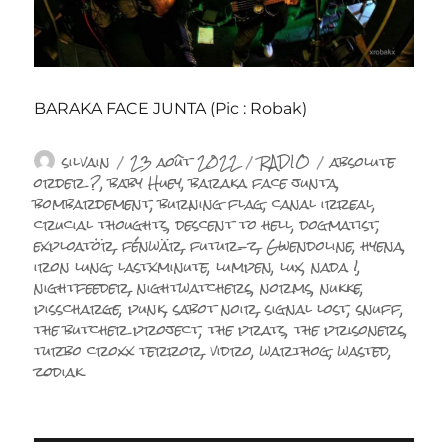
BARAKA FACE JUNTA (Pic : Robak)
Auteur
Publié
Catégories
Étiquettes
silvain
23 août 2022
RADIO
absolute
le
order ?
,
baby Huey
,
baraka face junta
,
bombardement
,
burning flag
,
canal irreal
,
crucial thoughts
,
descent to hell
,
dogmatist
,
exploatör
,
fénwär
,
futur-z
,
Gwendoline
,
hyena
,
iron lung
,
lastxminute
,
lumpen
,
lux
,
nada !
,
nightfeeder
,
nightwatchers
,
norms
,
nukke
,
pisscharge
,
punk
,
sabot noir
,
signal lost
,
snuff
,
the butcher project
,
the prats
,
the prisoners
,
turbo croxx terror
,
vidro
,
warthog
,
wasted
,
zodiak