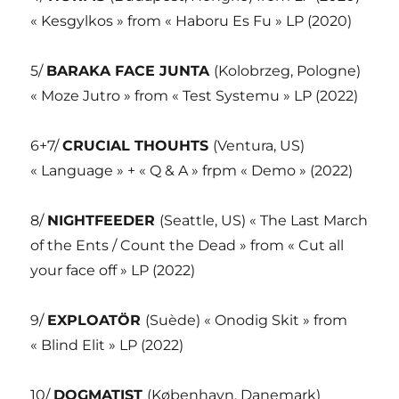
« Kesgylkos » from « Haboru Es Fu » LP (2020)
5/
BARAKA FACE JUNTA
(Kolobrzeg, Pologne)
« Moze Jutro » from « Test Systemu » LP (2022)
6+7/
CRUCIAL THOUHTS
(Ventura, US)
« Language » + « Q & A » frpm « Demo » (2022)
8/
NIGHTFEEDER
(Seattle, US) « The Last March
of the Ents / Count the Dead » from « Cut all
your face off » LP (2022)
9/
EXPLOATÖR
(Suède) « Onodig Skit » from
« Blind Elit » LP (2022)
10/
DOGMATIST
(København, Danemark)