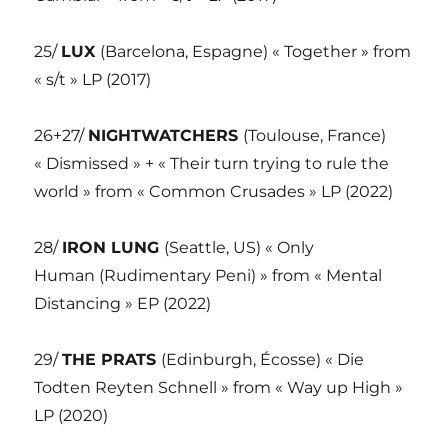
25/
LUX
(Barcelona, Espagne) « Together » from
« s/t » LP (2017)
26+27/
NIGHTWATCHERS
(Toulouse, France)
« Dismissed » + « Their turn trying to rule the
world » from « Common Crusades » LP (2022)
28/
IRON LUNG
(Seattle, US) « Only
Human (Rudimentary Peni) » from « Mental
Distancing » EP (2022)
29/
THE PRATS
(Edinburgh, Écosse) « Die
Todten Reyten Schnell » from « Way up High »
LP (2020)