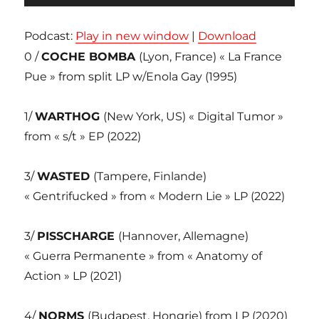
audio
Podcast:
Play in new window
|
Download
0 /
COCHE BOMBA
(Lyon, France) « La France
Pue » from split LP w/Enola Gay (1995)
1/
WARTHOG
(New York, US) « Digital Tumor »
from « s/t » EP (2022)
3/
WASTED
(Tampere, Finlande)
« Gentrifucked » from « Modern Lie » LP (2022)
3/
PISSCHARGE
(Hannover, Allemagne)
« Guerra Permanente » from « Anatomy of
Action » LP (2021)
4/
NORMS
(Budapest, Hongrie) from LP (2020)