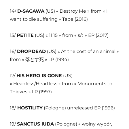
14/
D-SAGAWA
(US) « Destroy Me » from « I
want to die suffering » Tape (2016)
15/
PETITE
(US) « 11:15 » from « s/t » EP (2017)
16/
DROPDEAD
(US) « At the cost of an animal »
from « 落とす死 » LP (1994)
17/
HIS HERO IS GONE
(US)
« Headless/Heartless » from « Monuments to
Thieves » LP (1997)
18/
HOSTILITY
(Pologne) unreleased EP (1996)
19/
SANCTUS IUDA
(Pologne) « wolny wybór,