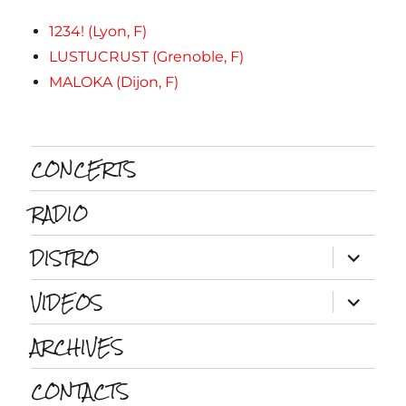
1234! (Lyon, F)
LUSTUCRUST (Grenoble, F)
MALOKA (Dijon, F)
CONCERTS
RADIO
DISTRO
ouvrir
le
sous-
VIDEOS
menu
ouvrir
le
sous-
ARCHIVES
menu
CONTACTS