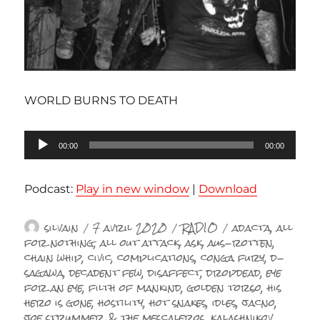
WORLD BURNS TO DEATH
Lecteur
00:00
00:00
audio
Podcast:
Play in new window
|
Download
Auteur
Publié
Catégories
Étiquettes
silvain
7 avril 2020
RADIO
adacta
,
all
le
for nothing
,
all out attack
,
ask
,
aus-rotten
,
chain whip
,
civic
,
complications
,
conga fury
,
d-
sagawa
,
decadent few
,
disaffect
,
dropdead
,
eye
for an eye
,
filth of mankind
,
golden torso
,
his
hero is gone
,
hostility
,
hot snakes
,
idles
,
jacno
,
joe strummer & the mescaleros
,
kalashnikov