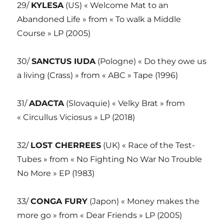
29/
KYLESA
(US) « Welcome Mat to an
Abandoned Life » from « To walk a Middle
Course » LP (2005)
30/
SANCTUS IUDA
(Pologne) « Do they owe us
a living (Crass) » from « ABC » Tape (1996)
31/
ADACTA
(Slovaquie) « Velky Brat » from
« Circullus Viciosus » LP (2018)
32/
LOST CHERREES
(UK) « Race of the Test-
Tubes » from « No Fighting No War No Trouble
No More » EP (1983)
33/
CONGA FURY
(Japon) « Money makes the
more go » from « Dear Friends » LP (2005)