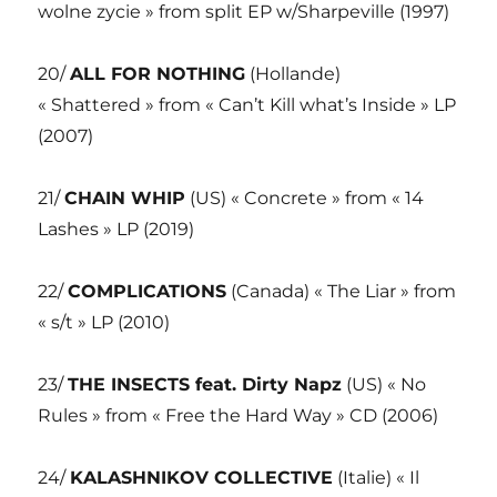
wolne zycie » from split EP w/Sharpeville (1997)
20/
ALL FOR NOTHING
(Hollande)
« Shattered » from « Can’t Kill what’s Inside » LP
(2007)
21/
CHAIN WHIP
(US) « Concrete » from « 14
Lashes » LP (2019)
22/
COMPLICATIONS
(Canada) « The Liar » from
« s/t » LP (2010)
23/
THE INSECTS feat. Dirty Napz
(US) « No
Rules » from « Free the Hard Way » CD (2006)
24/
KALASHNIKOV COLLECTIVE
(Italie) « Il