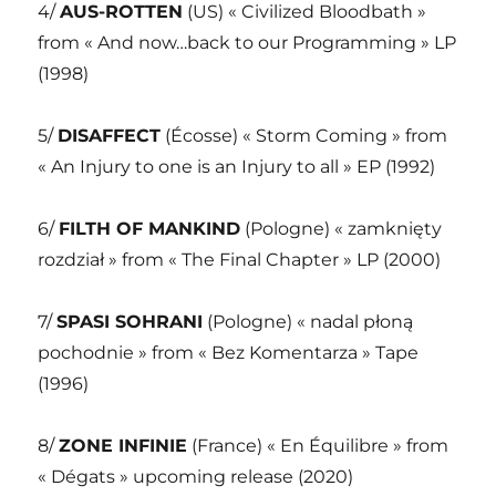
4/
AUS-ROTTEN
(US) « Civilized Bloodbath »
from « And now…back to our Programming » LP
(1998)
5/
DISAFFECT
(Écosse) « Storm Coming » from
« An Injury to one is an Injury to all » EP (1992)
6/
FILTH OF MANKIND
(Pologne) « zamknięty
rozdział » from « The Final Chapter » LP (2000)
7/
SPASI SOHRANI
(Pologne) « nadal płoną
pochodnie » from « Bez Komentarza » Tape
(1996)
8/
ZONE INFINIE
(France) « En Équilibre » from
« Dégats » upcoming release (2020)