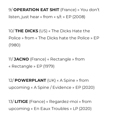
9/
OPERATION EAT SHIT
(France) « You don’t
listen, just hear » from « s/t » EP (2008)
10/
THE DICKS
(US) « The Dicks Hate the
Police » from « The Dicks hate the Police » EP
(1980)
11/
JACNO
(France) « Rectangle » from
« Rectangle » EP (1979)
12/
POWERPLANT
(UK) « A Spine » from
upcoming « A Spine / Evidence » EP (2020)
13/
LITIGE
(France) « Regardez-moi » from
upcoming « En Eaux Troubles » LP (2020)