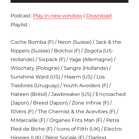
audio
Podcast:
Play in new window
|
Download
Playlist :
Coche Bomba (F) / Neon (Suisse) / Jack & the
Rippers (Suisse) / Bolchoi (F) / Zegota (US-
Hollande) / Sixpack (F) / Yage (Allemagne) /
Wlochaty (Pologne) / Sangre (Hollande) /
Sunshine Ward (US) / Haarm (US) / Los
Traidores (Uruguay) / Youth Avoiders (F) /
Hateen (Brésil) / Jawbreaker (US) / Encroached
(Japon) / Breed (Japon) / Zone Infinie (F) /
10Vers (F) / The Chemist & the Acevities (F) /
M.Marcaille (F) / Organes Frits Man (F) / Petra
Pied de Biche (F) / Icons of Filth (UK) / Electro
Hippies (UK) / Bière Sociale (F) / Darling