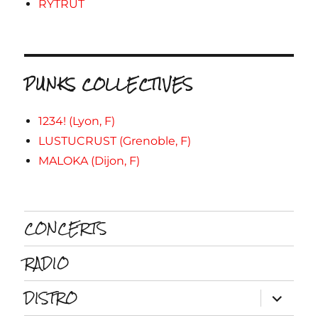
RYTRUT
PUNKS COLLECTIVES
1234! (Lyon, F)
LUSTUCRUST (Grenoble, F)
MALOKA (Dijon, F)
CONCERTS
RADIO
DISTRO
ouvrir
le
sous-