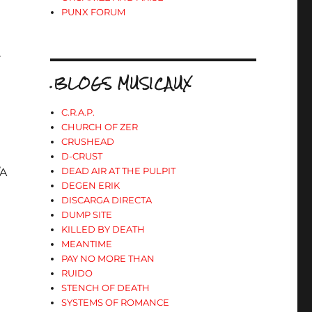
PUNX FORUM
»
.BLOGS MUSICAUX
C.R.A.P.
CHURCH OF ZER
CRUSHEAD
D-CRUST
DEAD AIR AT THE PULPIT
/A
DEGEN ERIK
DISCARGA DIRECTA
DUMP SITE
KILLED BY DEATH
MEANTIME
PAY NO MORE THAN
RUIDO
STENCH OF DEATH
SYSTEMS OF ROMANCE