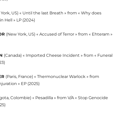
York, US) « Until the last Breath » from « Why does
in Hell » LP (2024)
ROR
(New York, US) « Accused of Terror » from « Ehteram »
IN
(Canada) « Imported Cheese Incident » from « Funeral
23)
ER
(Paris, France) « Thermonuclear Warlock » from
njuration » EP (2025)
gota, Colombie) « Pesadilla » from V/A « Stop Genocide
025)