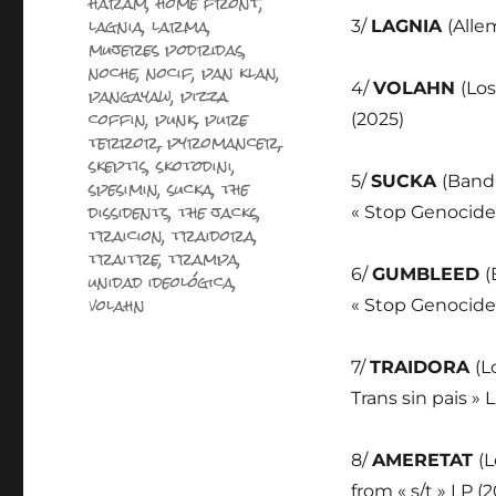
haram
,
home front
,
lagnia
,
larma
,
3/
LAGNIA
(Alle
mujeres podridas
,
noche
,
nocif
,
pan klan
,
4/
VOLAHN
(Lo
pangayaw
,
pizza
coffin
,
punk
,
pure
(2025)
terror
,
pyromancer
,
skeptis
,
skotodini
,
5/
SUCKA
(Band
spesimin
,
sucka
,
the
dissidents
,
the jacks
,
« Stop Genocide 
traicion
,
traidora
,
traitre
,
trampa
,
6/
GUMBLEED
(
unidad ideológica
,
volahn
« Stop Genocide 
7/
TRAIDORA
(L
Trans sin pais » 
8/
AMERETAT
(
from « s/t » LP (