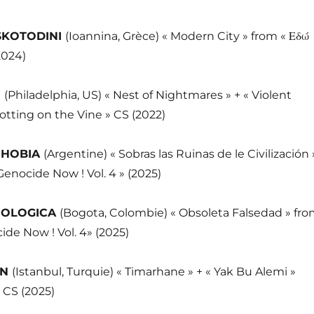
SKOTODINI
(Ioannina, Grèce) « Modern City » from « Εδώ
2024)
N
(Philadelphia, US) « Nest of Nightmares » + « Violent
otting on the Vine » CS (2022)
PHOBIA
(Argentine) « Sobras las Ruinas de le Civilización 
Genocide Now ! Vol. 4 » (2025)
EOLOGICA
(Bogota, Colombie) « Obsoleta Falsedad » fr
ide Now ! Vol. 4» (2025)
AN
(Istanbul, Turquie) « Timarhane » + « Yak Bu Alemi »
 CS (2025)