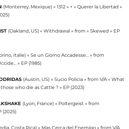
N
(Monterrey, Mexique) « 1312 » + « Querer la Libertad »
2025)
IST
(Oakland, US) « Withdrawal » from « Skewed » EP
Torino, Italie) « Se un Giorno Accadesse… » from
Uccide… » EP (1985)
PODRIDAS
(Austin, US)
« Sucio Policia » from V/A « What
 those who die as Cattle ? » EP (2023)
ILKSHAKE
(Lyon, France) « Poltergeist » from
P (2025)
edia, Costa Rica) « Mas Cerca del Enemigo » from V/A