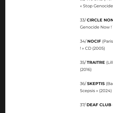
« Stop Genocide 
33/
CIRCLE NO
Genocide Now ! V
34/
NOCIF
(Pari
! » CD (2005)
35/
TRAITRE
(Li
(2016)
36/
SKEPTIS
(Ba
Scepsis » (2024)
37/
DEAF CLUB