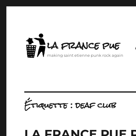
la france pue
making saint etienne punk rock again
Étiquette :
deaf club
LA FRANCE PUE