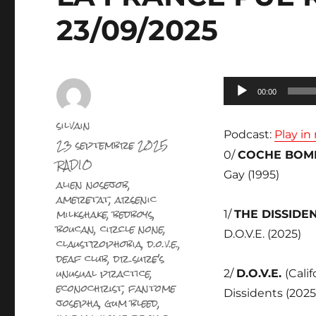
23/09/2025
Lecteur
00:00
audio
Auteur
silvain
Podcast:
Play i
Publié
23 septembre 2025
le
0/
COCHE BOM
Catégories
RADIO
Gay (1995)
Étiquettes
alien nosejob
,
ameretat
,
arsenic
milkshake
,
bedboys
,
1/
THE DISSIDE
boucan
,
circle none
,
D.O.V.E. (2025)
claustrophobia
,
d.o.v.e.
,
deaf club
,
dr sure's
unusual practice
,
2/
D.O.V.E.
(Cali
econochrist
,
fantome
Dissidents (2025
josepha
,
gum bleed
,