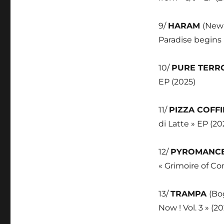
9/
HARAM
(New 
Paradise begins 
10/
PURE TER
EP (2025)
11/
PIZZA COFF
di Latte » EP (20
12/
PYROMANC
« Grimoire of Co
13/
TRAMPA
(Bo
Now ! Vol. 3 » (2