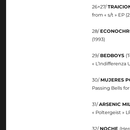
26+27/
TRAICIO
from « s/t » EP (
28/
ECONOCHR
(1993)
29/
BEDBOYS
(
« L’Indifferenza 
30/
MUJERES 
Passing Bells for
31/
ARSENIC M
« Poltergeist » L
32/
NOCHE
(Her