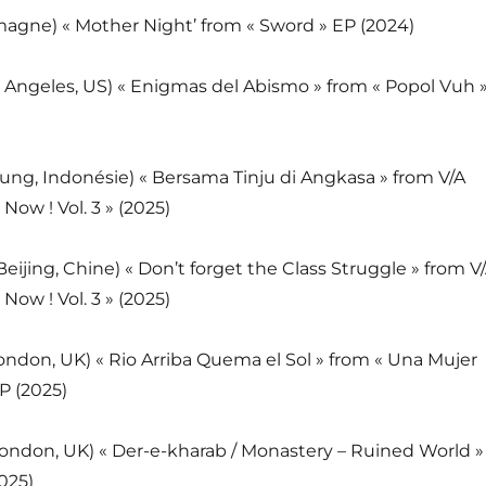
magne) « Mother Night’ from « Sword » EP (2024)
s Angeles, US) « Enigmas del Abismo » from « Popol Vuh 
ung, Indonésie) « Bersama Tinju di Angkasa » from V/A
Now ! Vol. 3 » (2025)
Beijing, Chine) « Don’t forget the Class Struggle » from V
Now ! Vol. 3 » (2025)
ondon, UK) « Rio Arriba Quema el Sol » from « Una Mujer
LP (2025)
London, UK) « Der-e-kharab / Monastery – Ruined World »
2025)