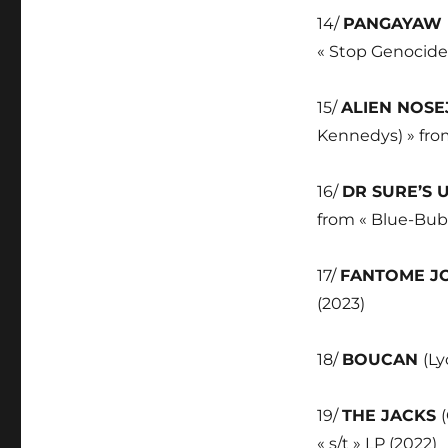
14/
PANGAYAW
« Stop Genocide 
15/
ALIEN NOS
Kennedys) » fro
16/
DR SURE’S 
from « Blue-Bubb
17/
FANTOME J
(2023)
18/
BOUCAN
(Ly
19/
THE JACKS
« s/t » LP (2022)