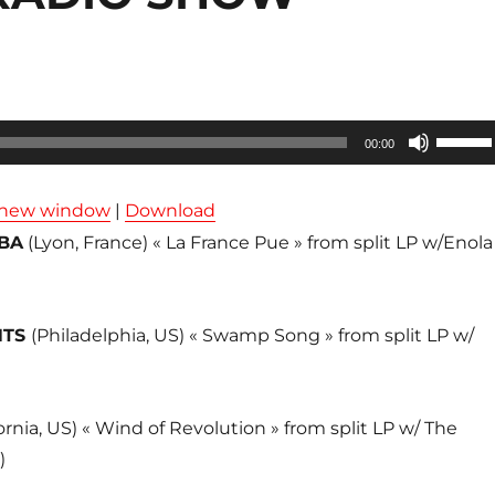
Utilisez
00:00
les
flèches
n new window
|
Download
haut/ba
BA
(Lyon, France) « La France Pue » from split LP w/Enola
pour
augmen
ou
NTS
(Philadelphia, US) « Swamp Song » from split LP w/
diminue
le
volume
fornia, US) « Wind of Revolution » from split LP w/ The
)