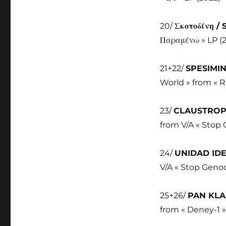
20/
Σκοτοδίνη /
Παραμένω » LP (
21+22/
SPESIMI
World » from « R
23/
CLAUSTRO
from V/A « Stop 
24/
UNIDAD ID
V/A « Stop Genoc
25+26/
PAN KL
from « Deney-1 »