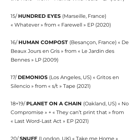
15/
HUNDRED EYES
(Marseille, France)
« Whatever » from « Farewell » EP (2020)
16/
HUMAN COMPOST
(Besançon, France) « De
Beaux Jours en Gris » from « Le Jardin des
Bennes » LP (2009)
17/
DEMONIOS
(Los Angeles, US) « Gritos en
Silencio » from « s/t » Tape (2021)
18+19/
PLANET ON A CHAIN
(Oakland, US) « No
Compromise » + « They can’t print that » from
« Last Word-Last Act » EP (2021)
20/
SNUFF
(London, UK) « Take me Home »