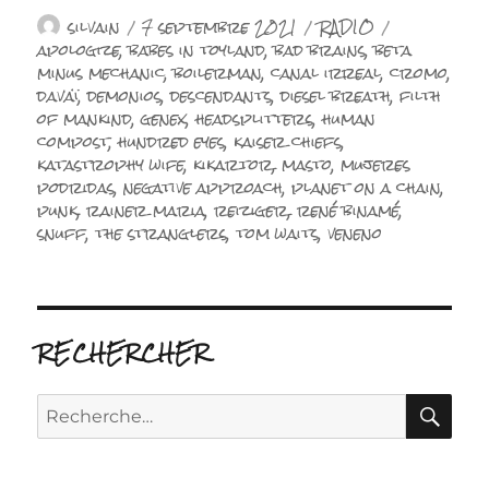
Auteur
Publié
Catégories
Étiquettes
silvain
7 septembre 2021
RADIO
le
apologize
,
babes in toyland
,
bad brains
,
beta
minus mechanic
,
boilerman
,
canal irreal
,
cromo
,
davaï
,
demonios
,
descendants
,
diesel breath
,
filth
of mankind
,
genex
,
headsplitters
,
human
compost
,
hundred eyes
,
kaiser chiefs
,
katastrophy wife
,
kikartor
,
masto
,
mujeres
podridas
,
negative approach
,
planet on a chain
,
punk
,
rainer maria
,
reiziger
,
rené binamé
,
snuff
,
the stranglers
,
tom waits
,
veneno
RECHERCHER
RE
Recherche
pour :