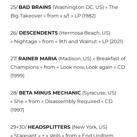
25/
BAD BRAINS
(Washington DC, US) « The
Big Takeover » from « s/t » LP (1982)
26/
DESCENDENTS
(Hermosa Beach, US)
« Nightage » from « 9th and Walnut » LP (2021)
27/
RAINER MARIA
(Madison, US) « Breakfast of
Champions » from « Look now, Look again » CD
(1999)
28/
BETA MINUS MECHANIC
(Syracuse, US)
« She » from « Disassembly Required » CD
(1997)
29+30/
HEADSPLITTERS
(New York, US)
« Stagnant » + « Veils » from « End Uniform