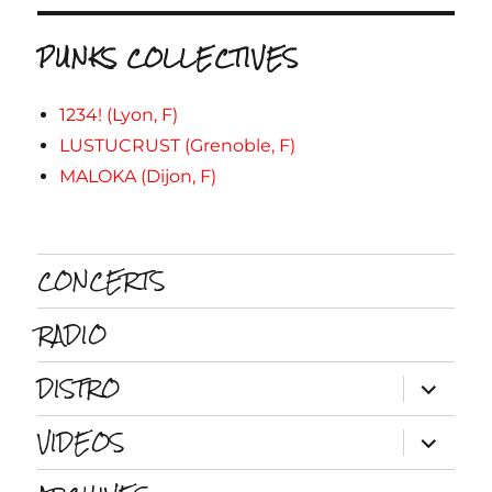
PUNKS COLLECTIVES
1234! (Lyon, F)
LUSTUCRUST (Grenoble, F)
MALOKA (Dijon, F)
CONCERTS
RADIO
DISTRO
ouvrir
le
sous-
VIDEOS
menu
ouvrir
le
sous-
menu