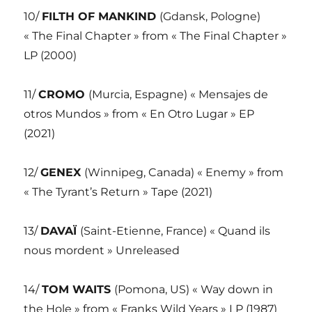
10/
FILTH OF MANKIND
(Gdansk, Pologne)
« The Final Chapter » from « The Final Chapter »
LP (2000)
11/
CROMO
(Murcia, Espagne) « Mensajes de
otros Mundos » from « En Otro Lugar » EP
(2021)
12/
GENEX
(Winnipeg, Canada) « Enemy » from
« The Tyrant’s Return » Tape (2021)
13/
DAVAÏ
(Saint-Etienne, France) « Quand ils
nous mordent » Unreleased
14/
TOM WAITS
(Pomona, US) « Way down in
the Hole » from « Franks Wild Years » LP (1987)