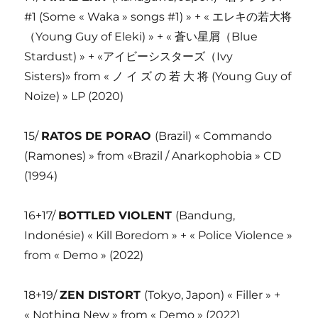
#1 (Some « Waka » songs #1) » + « エレキの若大将
（Young Guy of Eleki) » + « 蒼い星屑（Blue
Stardust) » + «アイビーシスターズ（Ivy
Sisters)» from « ノ イ ズ の 若 大 将 (Young Guy of
Noize) » LP (2020)
15/
RATOS DE PORAO
(Brazil) « Commando
(Ramones) » from «Brazil / Anarkophobia » CD
(1994)
16+17/
BOTTLED VIOLENT
(Bandung,
Indonésie) « Kill Boredom » + « Police Violence »
from « Demo » (2022)
18+19/
ZEN DISTORT
(Tokyo, Japon) « Filler » +
« Nothing New » from « Demo » (2022)