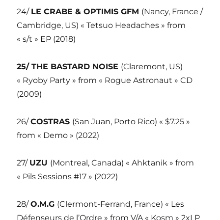
24/
LE CRABE & OPTIMIS GFM
(Nancy, France /
Cambridge, US) « Tetsuo Headaches » from
« s/t » EP (2018)
25/ THE BASTARD NOISE
(Claremont, US)
« Ryoby Party » from « Rogue Astronaut » CD
(2009)
26/
COSTRAS
(San Juan, Porto Rico) « $7.25 »
from « Demo » (2022)
27/
UZU
(Montreal, Canada) « Ahktanik » from
« Pils Sessions #17 » (2022)
28/
O.M.G
(Clermont-Ferrand, France) « Les
Défenseurs de l’Ordre » from V/A « Kosm » 2xLP