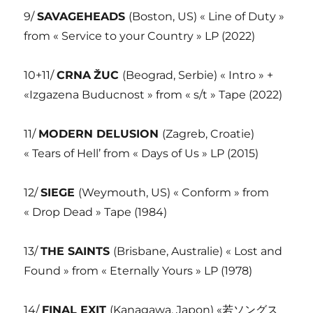
9/
SAVAGEHEADS
(Boston, US) « Line of Duty »
from « Service to your Country » LP (2022)
10+11/
CRNA
ŽUC
(Beograd, Serbie) « Intro » +
«Izgazena Buducnost » from « s/t » Tape (2022)
11/
MODERN DELUSION
(Zagreb, Croatie)
« Tears of Hell’ from « Days of Us » LP (2015)
12/
SIEGE
(Weymouth, US) « Conform » from
« Drop Dead » Tape (1984)
13/
THE SAINTS
(Brisbane, Australie) « Lost and
Found » from « Eternally Yours » LP (1978)
14/
FINAL EXIT
(Kanagawa, Japon) «若ソングス