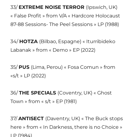
33/
EXTREME NOISE TERROR
(Ipswich, UK)
« False Profit » from V/A « Hardcore Holocaust
87-88 Sessions- The Peel Sessions » LP (1988)
34/
HOTZA
(Bilbao, Espagne) « Iturribideko
Labanak » from « Demo » EP (2022)
35/
PUS
(Lima, Perou) « Fosa Comun » from
«s/t » LP (2022)
36/
THE SPECIALS
(Coventry, UK) « Ghost
Town » from « s/t » EP (1981)
37/
ANTISECT
(Daventry, UK) « The Buck stops
here » from « In Darkness, there is no Choice »
LP (1984)