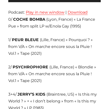
audio
Podcast:
Play in new window
|
Download
0/
COCHE BOMBA
(Lyon, France) « La France
Pue » from split LP w/Enola Gay (1995)
1/
PEUR BLEUE
(Lille, France) « Pourquoi ? »
from V/A « On marche encore sous la Pluie !
Vol.1 » Tape (2021)
2/
PSYCHROPHORE
(Lille, France) « Blondie »
from V/A « On marche encore sous la Pluie !
Vol.1 » Tape (2021)
3+4/
JERRY’S KIDS
(Braintree, US) « Is this my
World ? » + « I don’t belong » from « Is this my
World ? » LP (1983)