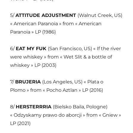
5/
ATTITUDE ADJUSTMENT
(Walnut Creek, US)
« American Paranoia » from « American
Paranoia » LP (1986)
6/
EAT MY FUK
(San Francisco, US) « If the river
were whiskey » from « Wet Slit & a bottle of
whiskey » LP (2003)
7/
BRUJERIA
(Los Angeles, US) « Plata o
Plomo » from « Pocho Aztlan » LP (2016)
8/
HERSTERRRIA
(Bielsko Baila, Pologne)
« Odzyskamy prawo do aborcji » from « Gniew »
LP (2021)