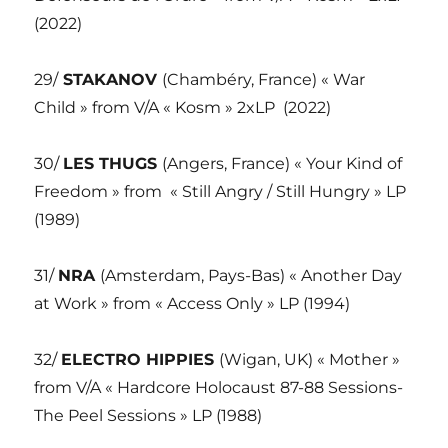
(2022)
29/
STAKANOV
(Chambéry, France) « War
Child » from V/A « Kosm » 2xLP
(2022)
30/
LES THUGS
(Angers, France) « Your Kind of
Freedom » from « Still Angry / Still Hungry » LP
(1989)
31/
NRA
(Amsterdam, Pays-Bas) « Another Day
at Work » from « Access Only » LP (1994)
32/
ELECTRO HIPPIES
(Wigan, UK) « Mother »
from V/A « Hardcore Holocaust 87-88 Sessions-
The Peel Sessions » LP (1988)