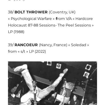
38/
BOLT THROWER
(Coventry, UK)
« Psychological Warfare »
f
rom V/A « Hardcore
Holocaust 87-88 Sessions- The Peel Sessions »
LP (1988)
39/
RANCOEUR
(Nancy, France) « Soledad »
from « s/t » LP (2022)