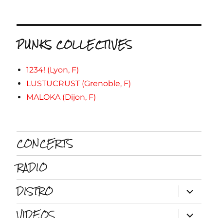
PUNKS COLLECTIVES
1234! (Lyon, F)
LUSTUCRUST (Grenoble, F)
MALOKA (Dijon, F)
CONCERTS
RADIO
DISTRO
ouvrir
le
sous-
VIDEOS
menu
ouvrir