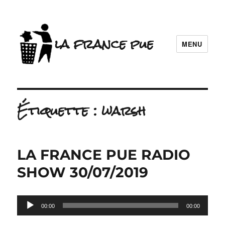
la france pue
MENU
Étiquette :
warsh
LA FRANCE PUE RADIO
SHOW 30/07/2019
Lecteur
00:00
00:00
audio