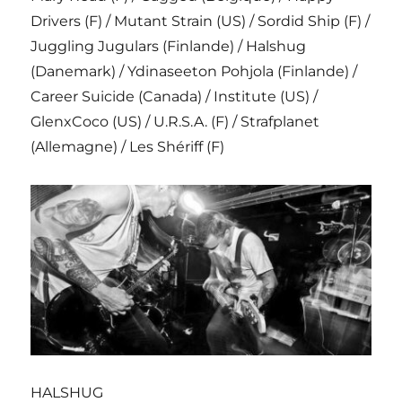
Drivers (F) / Mutant Strain (US) / Sordid Ship (F) /
Juggling Jugulars (Finlande) / Halshug
(Danemark) / Ydinaseeton Pohjola (Finlande) /
Career Suicide (Canada) / Institute (US) /
GlenxCoco (US) / U.R.S.A. (F) / Strafplanet
(Allemagne) / Les Shériff (F)
HALSHUG