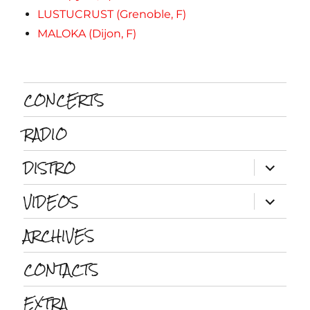
LUSTUCRUST (Grenoble, F)
MALOKA (Dijon, F)
CONCERTS
RADIO
DISTRO
ouvrir
le
sous-
VIDEOS
menu
ouvrir
le
sous-
ARCHIVES
menu
CONTACTS
EXTRA