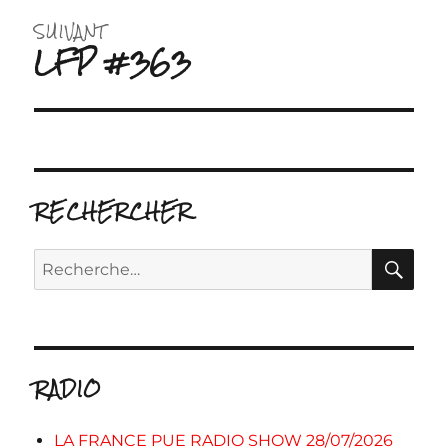
SUIVANT
LFP #363
Publication
suivante :
RECHERCHER
RE
Recherche
pour :
RADIO
LA FRANCE PUE RADIO SHOW 28/07/2026