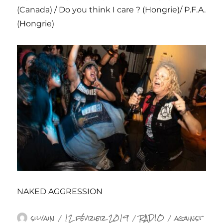
(Canada) / Do you think I care ? (Hongrie)/ P.F.A.
(Hongrie)
NAKED AGGRESSION
Auteur
Publié
Catégories
Étiquettes
silvain
12 février 2019
RADIO
against