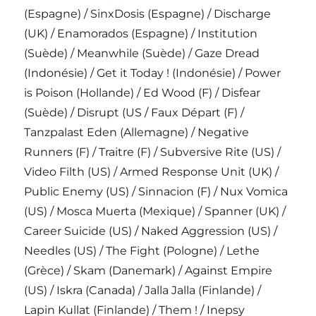
(Espagne) / SinxDosis (Espagne) / Discharge
(UK) / Enamorados (Espagne) / Institution
(Suède) / Meanwhile (Suède) / Gaze Dread
(Indonésie) / Get it Today ! (Indonésie) / Power
is Poison (Hollande) / Ed Wood (F) / Disfear
(Suède) / Disrupt (US / Faux Départ (F) /
Tanzpalast Eden (Allemagne) / Negative
Runners (F) / Traitre (F) / Subversive Rite (US) /
Video Filth (US) / Armed Response Unit (UK) /
Public Enemy (US) / Sinnacion (F) / Nux Vomica
(US) / Mosca Muerta (Mexique) / Spanner (UK) /
Career Suicide (US) / Naked Aggression (US) /
Needles (US) / The Fight (Pologne) / Lethe
(Grèce) / Skam (Danemark) / Against Empire
(US) / Iskra (Canada) / Jalla Jalla (Finlande) /
Lapin Kullat (Finlande) / Them ! / Inepsy