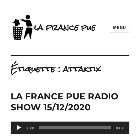
la france pue
MENU
Étiquette :
attaktix
LA FRANCE PUE RADIO
SHOW 15/12/2020
Lecteur
00:00
00:00
audio