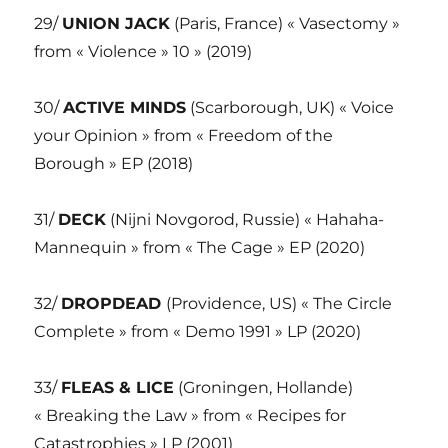
29/
UNION JACK
(Paris, France) « Vasectomy »
from « Violence » 10 » (2019)
30/
ACTIVE MINDS
(Scarborough, UK) « Voice
your Opinion » from « Freedom of the
Borough » EP (2018)
31/
DECK
(Nijni Novgorod, Russie) « Hahaha-
Mannequin » from « The Cage » EP (2020)
32/
DROPDEAD
(Providence, US) « The Circle
Complete » from « Demo 1991 » LP (2020)
33/
FLEAS & LICE
(Groningen, Hollande)
« Breaking the Law » from « Recipes for
Catastrophies » LP (2001)