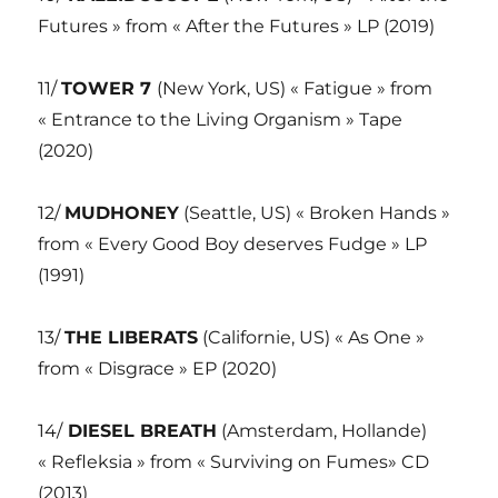
Futures » from « After the Futures » LP (2019)
11/
TOWER 7
(New York, US) « Fatigue » from
« Entrance to the Living Organism » Tape
(2020)
12/
MUDHONEY
(Seattle, US) « Broken Hands »
from « Every Good Boy deserves Fudge » LP
(1991)
13/
THE LIBERATS
(Californie, US) « As One »
from « Disgrace » EP (2020)
14/
DIESEL BREATH
(Amsterdam, Hollande)
« Refleksia » from « Surviving on Fumes» CD
(2013)