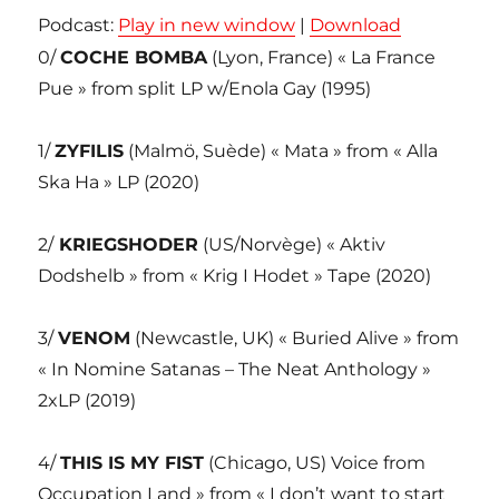
Podcast:
Play in new window
|
Download
0/
COCHE BOMBA
(Lyon, France) « La France
Pue » from split LP w/Enola Gay (1995)
1/
ZYFILIS
(Malmö, Suède) « Mata » from « Alla
Ska Ha » LP (2020)
2/
KRIEGSHODER
(US/Norvège) « Aktiv
Dodshelb » from « Krig I Hodet » Tape (2020)
3/
VENOM
(Newcastle, UK) « Buried Alive » from
« In Nomine Satanas – The Neat Anthology »
2xLP (2019)
4/
THIS IS MY FIST
(Chicago, US) Voice from
Occupation Land » from « I don’t want to start