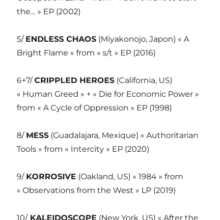
the… » EP (2002)
5/
ENDLESS CHAOS
(Miyakonojo, Japon) « A
Bright Flame » from « s/t » EP (2016)
6+7/
CRIPPLED HEROES
(California, US)
« Human Greed » + « Die for Economic Power »
from « A Cycle of Oppression » EP (1998)
8/
MESS
(Guadalajara, Mexique) « Authoritarian
Tools » from « Intercity » EP (2020)
9/
KORROSIVE
(Oakland, US) « 1984 » from
« Observations from the West » LP (2019)
10/
KALEIDOSCOPE
(New York, US) « After the