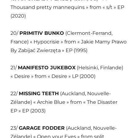
Thousand pretty mannequins » from « s/t » EP
(2020)
20/
PRIMITIV BUNKO
(Clermont-Ferrand,
France) « Hypocrisie » from « Jakie Mamy Prawo
By Zabijać Zwierzęta » EP (1995)
21/
MANIFESTO JUKEBOX
(Helsinki, Finlande)
« Desire » from « Desire » LP (2000)
22/
MISSING TEETH
(Auckland, Nouvelle-
Zélande) « Archie Blue » from « The Disaster
EP » EP (2003)
23/
GARAGE FODDER
(Auckland, Nouvelle-
Zélande) « Open your Eyes » from split