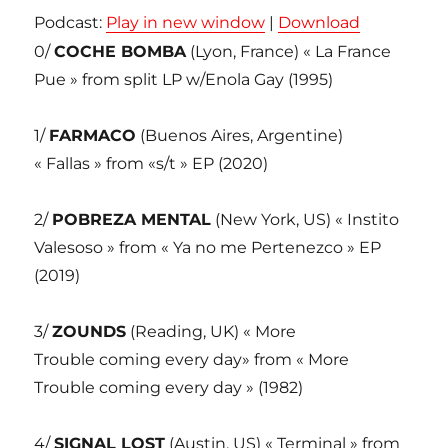
Podcast:
Play in new window
|
Download
0/
COCHE BOMBA
(Lyon, France) « La France
Pue » from split LP w/Enola Gay (1995)
1/
FARMACO
(Buenos Aires, Argentine)
« Fallas » from «s/t » EP (2020)
2/
POBREZA MENTAL
(New York, US) « Instito
Valesoso » from « Ya no me Pertenezco » EP
(2019)
3/
ZOUNDS
(Reading, UK) « More
Trouble coming every day» from « More
Trouble coming every day » (1982)
4/
SIGNAL LOST
(Austin, US) « Terminal » from