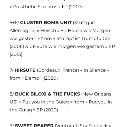
« Prosthetic Screams » LP (2007)
5+6/
CLUSTER BOMB UNIT
(Stuttgart,
Allemagne) « Fleisch » + « Heute wie Morgen
wie gestern » from « Stumpf ist Trumpf » CD
(2006) & « Heute wie morgen wie gestern » EP
(2013)
7/
HIRSUTE
(Bordeaux, France) « In Silence »
from « Demo » (2020)
8/
BUCK BILOXI & THE FUCKS
(New Orleans,
US) « Put you in the Gulag » from « Put you in
the Gulag » EP (2020)
9/
SWEET REAPER
(Ventura, US) « Sidekick »