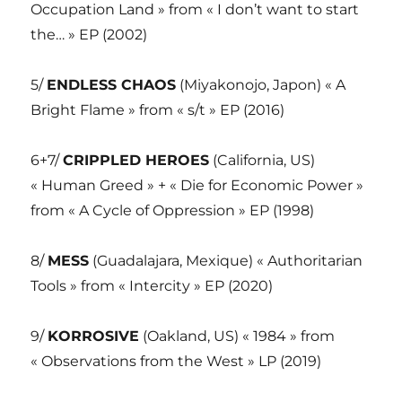
Occupation Land » from « I don’t want to start
the… » EP (2002)
5/
ENDLESS CHAOS
(Miyakonojo, Japon) « A
Bright Flame » from « s/t » EP (2016)
6+7/
CRIPPLED HEROES
(California, US)
« Human Greed » + « Die for Economic Power »
from « A Cycle of Oppression » EP (1998)
8/
MESS
(Guadalajara, Mexique) « Authoritarian
Tools » from « Intercity » EP (2020)
9/
KORROSIVE
(Oakland, US) « 1984 » from
« Observations from the West » LP (2019)