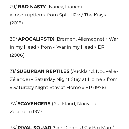
29/
BAD NASTY
(Nancy, France)
« Incorruption » from Split LP w/ The Krays
(2019)
30/
APOCALIPSTIX
(Bremen, Allemagne) « War
in my Head » from « War in my Head » EP
(2006)
31/
SUBURBAN REPTILES
(Auckland, Nouvelle-
Zélande) « Saturday Night Stay at Home » from
« Saturday Night Stay at Home » EP (1978)
32/
SCAVENGERS
(Auckland, Nouvelle-
Zélande) (1977)
33/
RIVAL SQUAD
(San Diego, US) « Big Man /