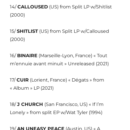
14/
CALLOUSED
(US) from Split LP w/Shitlist
(2000)
15/
SHITLIST
(US) from Split LP w/Calloused
(2000)
16/
BINAIRE
(Marseille-Lyon, France) « Tout
m’ennuie avant minuit » Unreleased (2021)
17/
CUIR
(Lorient, France) « Dégats » from
« Album » LP (2021)
18/
J CHURCH
(San Francisco, US) « If I’m
Lonely » from split EP w/Wat Tyler (1994)
19/
AN UNEASY PEACE
(Austin, US) « A