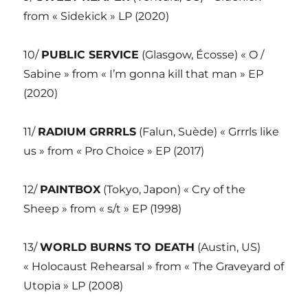
from « Sidekick » LP (2020)
10/
PUBLIC SERVICE
(Glasgow, Écosse) « O /
Sabine » from « I’m gonna kill that man » EP
(2020)
11/
RADIUM GRRRLS
(Falun, Suède) « Grrrls like
us » from « Pro Choice » EP (2017)
12/
PAINTBOX
(Tokyo, Japon) « Cry of the
Sheep » from « s/t » EP (1998)
13/
WORLD BURNS TO DEATH
(Austin, US)
« Holocaust Rehearsal » from « The Graveyard of
Utopia » LP (2008)