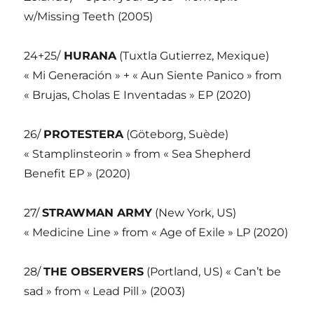
w/Missing Teeth (2005)
24+25/
HURANA
(Tuxtla Gutierrez, Mexique)
« Mi Generación » + « Aun Siente Panico » from
« Brujas, Cholas E Inventadas » EP (2020)
26/
PROTESTERA
(Göteborg, Suède)
« Stamplinsteorin » from « Sea Shepherd
Benefit EP » (2020)
27/
STRAWMAN ARMY
(New York, US)
« Medicine Line » from « Age of Exile » LP (2020)
28/
THE OBSERVERS
(Portland, US) « Can’t be
sad » from « Lead Pill » (2003)