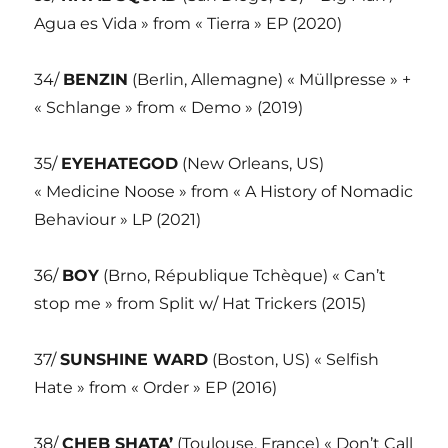
Agua es Vida » from « Tierra » EP (2020)
34/
BENZIN
(Berlin, Allemagne) « Müllpresse » +
« Schlange » from « Demo » (2019)
35/
EYEHATEGOD
(New Orleans, US)
« Medicine Noose » from « A History of Nomadic
Behaviour » LP (2021)
36/
BOY
(Brno, République Tchèque) « Can’t
stop me » from Split w/ Hat Trickers (2015)
37/
SUNSHINE WARD
(Boston, US) « Selfish
Hate » from « Order » EP (2016)
38/
CHEB SHATA’
(Toulouse, France) « Don’t Call