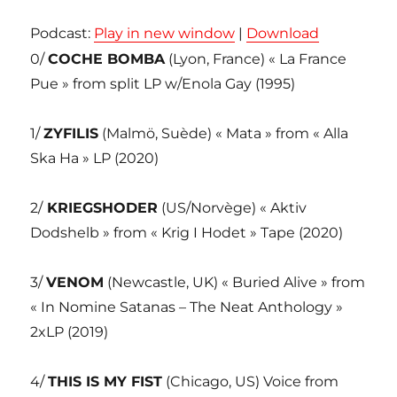
Podcast:
Play in new window
|
Download
0/
COCHE BOMBA
(Lyon, France) « La France
Pue » from split LP w/Enola Gay (1995)
1/
ZYFILIS
(Malmö, Suède) « Mata » from « Alla
Ska Ha » LP (2020)
2/
KRIEGSHODER
(US/Norvège) « Aktiv
Dodshelb » from « Krig I Hodet » Tape (2020)
3/
VENOM
(Newcastle, UK) « Buried Alive » from
« In Nomine Satanas – The Neat Anthology »
2xLP (2019)
4/
THIS IS MY FIST
(Chicago, US) Voice from