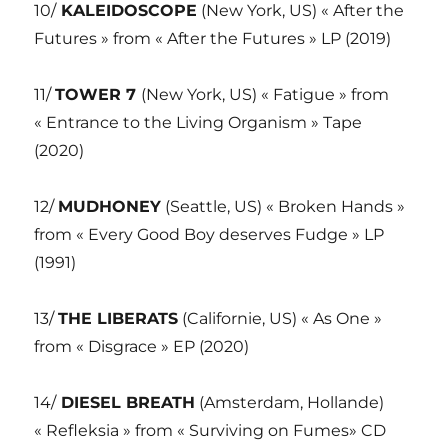
10/
KALEIDOSCOPE
(New York, US) « After the
Futures » from « After the Futures » LP (2019)
11/
TOWER 7
(New York, US) « Fatigue » from
« Entrance to the Living Organism » Tape
(2020)
12/
MUDHONEY
(Seattle, US) « Broken Hands »
from « Every Good Boy deserves Fudge » LP
(1991)
13/
THE LIBERATS
(Californie, US) « As One »
from « Disgrace » EP (2020)
14/
DIESEL BREATH
(Amsterdam, Hollande)
« Refleksia » from « Surviving on Fumes» CD