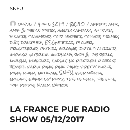
SNFU
Auteur
Publié
Catégories
Étiquettes
silvain
4 juin 2019
RADIO
affect
,
alps
,
le
amyl & the sniffers
,
angry samoans
,
au pairs
,
binaire
,
calamidad
,
cold leather
,
collate
,
crimex
,
diät
,
dogsflesh
,
ESG
,
eteraz
,
flower
,
frustrerad
,
futura
,
grogne
,
idiota civilizzato
,
impulso
,
internal autonomy
,
judy & the jerks
,
kuolena
,
mwstard
,
nadsat
,
no problem
,
otoboke
beaver
,
paria punk
,
pink thing
,
pretty hurts
,
punk
,
ruina
,
skitklass
,
SNFU
,
spermbirds
,
spraut
,
swimming' poor
,
tete de cerf
,
the elite
,
top people
,
warm swords
LA FRANCE PUE RADIO
SHOW 05/12/2017