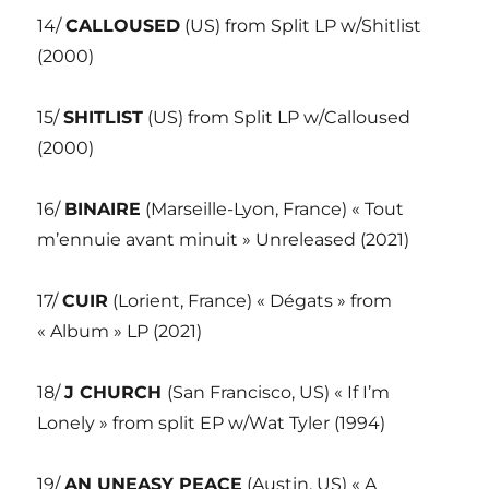
14/
CALLOUSED
(US) from Split LP w/Shitlist
(2000)
15/
SHITLIST
(US) from Split LP w/Calloused
(2000)
16/
BINAIRE
(Marseille-Lyon, France) « Tout
m’ennuie avant minuit » Unreleased (2021)
17/
CUIR
(Lorient, France) « Dégats » from
« Album » LP (2021)
18/
J CHURCH
(San Francisco, US) « If I’m
Lonely » from split EP w/Wat Tyler (1994)
19/
AN UNEASY PEACE
(Austin, US) « A