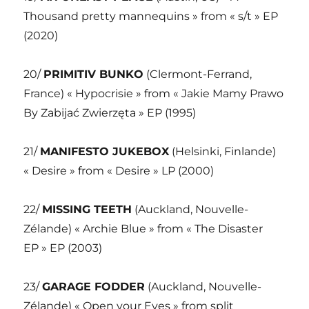
Thousand pretty mannequins » from « s/t » EP
(2020)
20/
PRIMITIV BUNKO
(Clermont-Ferrand,
France) « Hypocrisie » from « Jakie Mamy Prawo
By Zabijać Zwierzęta » EP (1995)
21/
MANIFESTO JUKEBOX
(Helsinki, Finlande)
« Desire » from « Desire » LP (2000)
22/
MISSING TEETH
(Auckland, Nouvelle-
Zélande) « Archie Blue » from « The Disaster
EP » EP (2003)
23/
GARAGE FODDER
(Auckland, Nouvelle-
Zélande) « Open your Eyes » from split