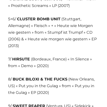
« Prosthetic Screams » LP (2007)
5+6/
CLUSTER BOMB UNIT
(Stuttgart,
Allemagne) « Fleisch » + « Heute wie Morgen
wie gestern » from « Stumpf ist Trumpf » CD
(2006) & « Heute wie morgen wie gestern » EP
(2013)
7/
HIRSUTE
(Bordeaux, France) « In Silence »
from « Demo » (2020)
8/
BUCK BILOXI & THE FUCKS
(New Orleans,
US) « Put you in the Gulag » from « Put you in
the Gulag » EP (2020)
9/
SWEET REAPER
(Ventura, US) « Sidekick »