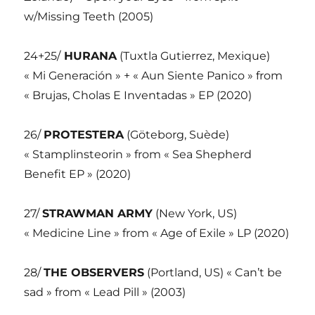
w/Missing Teeth (2005)
24+25/
HURANA
(Tuxtla Gutierrez, Mexique)
« Mi Generación » + « Aun Siente Panico » from
« Brujas, Cholas E Inventadas » EP (2020)
26/
PROTESTERA
(Göteborg, Suède)
« Stamplinsteorin » from « Sea Shepherd
Benefit EP » (2020)
27/
STRAWMAN ARMY
(New York, US)
« Medicine Line » from « Age of Exile » LP (2020)
28/
THE OBSERVERS
(Portland, US) « Can’t be
sad » from « Lead Pill » (2003)