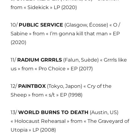
from « Sidekick » LP (2020)
10/
PUBLIC SERVICE
(Glasgow, Écosse) « O /
Sabine » from « I’m gonna kill that man » EP
(2020)
11/
RADIUM GRRRLS
(Falun, Suède) « Grrrls like
us » from « Pro Choice » EP (2017)
12/
PAINTBOX
(Tokyo, Japon) « Cry of the
Sheep » from « s/t » EP (1998)
13/
WORLD BURNS TO DEATH
(Austin, US)
« Holocaust Rehearsal » from « The Graveyard of
Utopia » LP (2008)