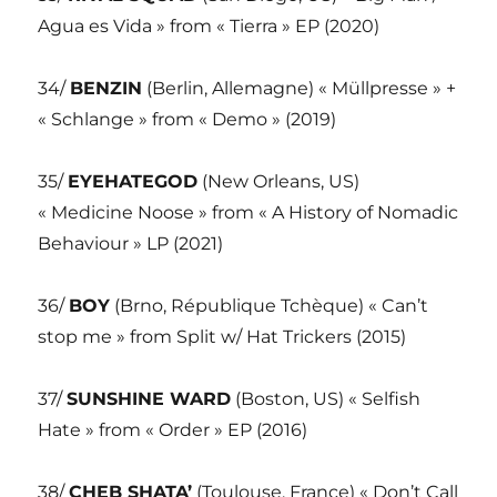
Agua es Vida » from « Tierra » EP (2020)
34/
BENZIN
(Berlin, Allemagne) « Müllpresse » +
« Schlange » from « Demo » (2019)
35/
EYEHATEGOD
(New Orleans, US)
« Medicine Noose » from « A History of Nomadic
Behaviour » LP (2021)
36/
BOY
(Brno, République Tchèque) « Can’t
stop me » from Split w/ Hat Trickers (2015)
37/
SUNSHINE WARD
(Boston, US) « Selfish
Hate » from « Order » EP (2016)
38/
CHEB SHATA’
(Toulouse, France) « Don’t Call