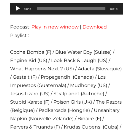
Lecteur
00:00
00:00
audio
Podcast:
Play in new window
|
Download
Playlist :
Coche Bomba (F) / Blue Water Boy (Suisse) /
Engine Kid (US) / Look Back & Laugh (US) /
What Happens Next ? (US) / Adacta (Slovaquie)
/ Gestalt (F) / Propagandhi (Canada) / Los
Impuestos (Guatemala) / Mudhoney (US) /
Jesus Lizard (US) / Strafplanet (Autriche) /
Stupid Karate (F) / Poison Girls (UK) / The Razors
(Belgique) / Padkarosda (Hongrie) / Unsanitary
Napkin (Nouvelle-Zélande) / Binaire (F) /
Pervers & Truands (F) / Krudas Cubensi (Cuba) /