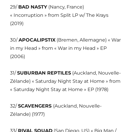
29/
BAD NASTY
(Nancy, France)
« Incorruption » from Split LP w/ The Krays
(2019)
30/
APOCALIPSTIX
(Bremen, Allemagne) « War
in my Head » from « War in my Head » EP
(2006)
31/
SUBURBAN REPTILES
(Auckland, Nouvelle-
Zélande) « Saturday Night Stay at Home » from
« Saturday Night Stay at Home » EP (1978)
32/
SCAVENGERS
(Auckland, Nouvelle-
Zélande) (1977)
33/
RIVAL SQUAD
(San Diego, US) « Big Man /