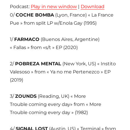
Podcast:
Play in new window
|
Download
0/
COCHE BOMBA
(Lyon, France) « La France
Pue » from split LP w/Enola Gay (1995)
1/
FARMACO
(Buenos Aires, Argentine)
« Fallas » from «s/t » EP (2020)
2/
POBREZA MENTAL
(New York, US) « Instito
Valesoso » from « Ya no me Pertenezco » EP
(2019)
3/
ZOUNDS
(Reading, UK) « More
Trouble coming every day» from « More
Trouble coming every day » (1982)
4/
SIGNAL LOST
(Austin, US) « Terminal » from