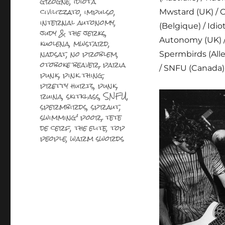
grogne
,
idiota
civilizzato
,
impulso
,
Mwstard (UK) / Co
internal autonomy
,
(Belgique) / Idio
judy & the jerks
,
Autonomy (UK) / 
kuolena
,
mwstard
,
nadsat
,
no problem
,
Spermbirds (Alle
otoboke beaver
,
paria
/ SNFU (Canada)
punk
,
pink thing
,
pretty hurts
,
punk
,
ruina
,
skitklass
,
SNFU
,
spermbirds
,
spraut
,
swimming' poor
,
tete
de cerf
,
the elite
,
top
people
,
warm swords