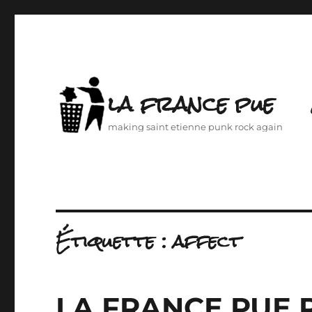
la france pue
making saint etienne punk rock again
Étiquette :
affect
LA FRANCE PUE