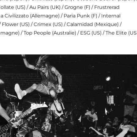
llate (US) / Au Pairs (UK) / Grogne (F) / Frustrerad
ta Civilizzato (Allemagne) / Paria Punk (F) / Internal
Flower (US) / Crimex (US) / Calamidad (Mexique) /
magne) / Top People (Australie) / ESG (US) / The Elite (US