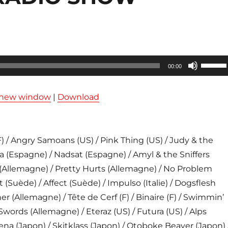
Utilisez
00:00
les
flèches
n new window
|
Download
haut/ba
pour
augmen
 / Angry Samoans (US) / Pink Thing (US) / Judy & the
ou
na (Espagne) / Nadsat (Espagne) / Amyl & the Sniffers
diminue
at (Allemagne) / Pretty Hurts (Allemagne) / No Problem
le
 (Suède) / Affect (Suède) / Impulso (Italie) / Dogsflesh
volume
er (Allemagne) / Tête de Cerf (F) / Binaire (F) / Swimmin’
Swords (Allemagne) / Eteraz (US) / Futura (US) / Alps
lena (Japon) / Skitklass (Japon) / Otoboke Beaver (Japon) 