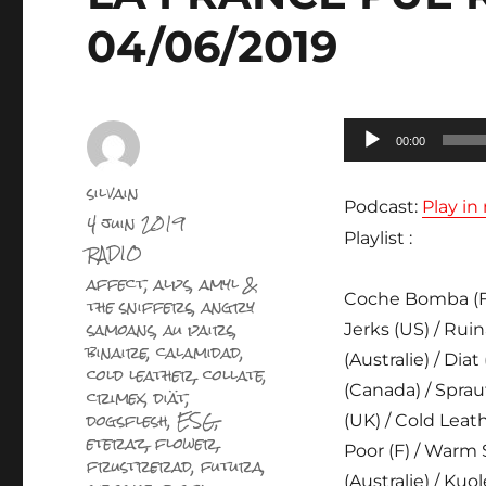
04/06/2019
Lecteur
00:00
audio
Auteur
silvain
Podcast:
Play i
Publié
4 juin 2019
le
Playlist :
Catégories
RADIO
Étiquettes
affect
,
alps
,
amyl &
Coche Bomba (F)
the sniffers
,
angry
samoans
,
au pairs
,
Jerks (US) / Rui
binaire
,
calamidad
,
(Australie) / Di
cold leather
,
collate
,
(Canada) / Spraut
crimex
,
diät
,
dogsflesh
,
ESG
,
(UK) / Cold Leath
eteraz
,
flower
,
Poor (F) / Warm 
frustrerad
,
futura
,
(Australie) / Kuo