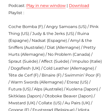
Podcast:
Play in new window
|
Download
Playlist :
Coche Bomba (F) / Angry Samoans (US) / Pink
Thing (US) / Judy & the Jerks (US) / Ruina
(Espagne) / Nadsat (Espagne) / Amyl & the
Sniffers (Australie) / Diat (Allemagne) / Pretty
Hurts (Allemagne) / No Problem (Canada) /
Spraut (Suède) / Affect (Suède) / Impulso (Italie)
/ Dogsflesh (UK) / Cold Leather (Allemagne) /
Tête de Cerf (F) / Binaire (F) / Swimmin’ Poor (F)
/ Warm Swords (Allemagne) / Eteraz (US) /
Futura (US) / Alps (Australie) / Kuolena (Japon) /
Skitklass (Japon) / Otoboke Beaver (Japon) /
Mwstard (UK) / Collate (US) / Au Pairs (UK) /
Grogne (F) / Frustrerad (Belgique) / Idiota