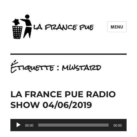
la france pue
MENU
Étiquette :
mwstard
LA FRANCE PUE RADIO
SHOW 04/06/2019
Lecteur
00:00
00:00
audio