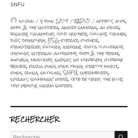
SNFU
Auteur
Publié
Catégories
Étiquettes
silvain
4 juin 2019
RADIO
affect
,
alps
,
le
amyl & the sniffers
,
angry samoans
,
au pairs
,
binaire
,
calamidad
,
cold leather
,
collate
,
crimex
,
diät
,
dogsflesh
,
ESG
,
eteraz
,
flower
,
frustrerad
,
futura
,
grogne
,
idiota civilizzato
,
impulso
,
internal autonomy
,
judy & the jerks
,
kuolena
,
mwstard
,
nadsat
,
no problem
,
otoboke
beaver
,
paria punk
,
pink thing
,
pretty hurts
,
punk
,
ruina
,
skitklass
,
SNFU
,
spermbirds
,
spraut
,
swimming' poor
,
tete de cerf
,
the elite
,
top people
,
warm swords
RECHERCHER
RE
Recherche