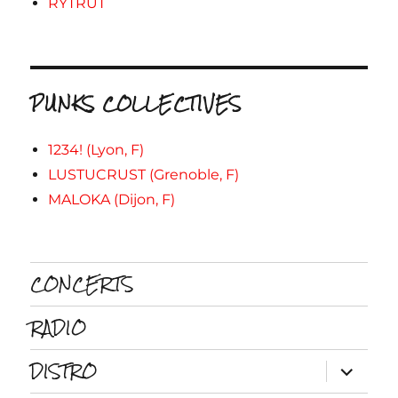
RYTRUT
PUNKS COLLECTIVES
1234! (Lyon, F)
LUSTUCRUST (Grenoble, F)
MALOKA (Dijon, F)
CONCERTS
RADIO
DISTRO
ouvrir
le
sous-