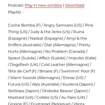
Podcast:
Play in new window
|
Download
Playlist :
Coche Bomba (F) / Angry Samoans (US) / Pink
Thing (US) / Judy & the Jerks (US) / Ruina
(Espagne) / Nadsat (Espagne) / Amyl & the
Sniffers (Australie) / Diat (Allemagne) / Pretty
Hurts (Allemagne) / No Problem (Canada) /
Spraut (Suède) / Affect (Suède) / Impulso (Italie)
/ Dogsflesh (UK) / Cold Leather (Allemagne) /
Tête de Cerf (F) / Binaire (F) / Swimmin’ Poor (F)
/ Warm Swords (Allemagne) / Eteraz (US) /
Futura (US) / Alps (Australie) / Kuolena (Japon) /
Skitklass (Japon) / Otoboke Beaver (Japon) /
Mwstard (UK) / Collate (US) / Au Pairs (UK) /
Grogne (F) / Frustrerad (Belgique) / Idiota