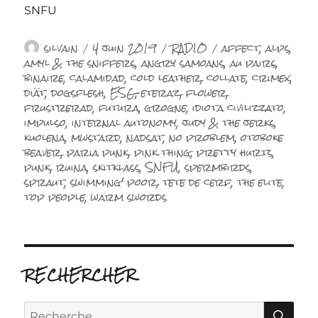
SNFU
Auteur
Publié
Catégories
Étiquettes
silvain
4 juin 2019
RADIO
affect
,
alps
,
le
amyl & the sniffers
,
angry samoans
,
au pairs
,
binaire
,
calamidad
,
cold leather
,
collate
,
crimex
,
diät
,
dogsflesh
,
ESG
,
eteraz
,
flower
,
frustrerad
,
futura
,
grogne
,
idiota civilizzato
,
impulso
,
internal autonomy
,
judy & the jerks
,
kuolena
,
mwstard
,
nadsat
,
no problem
,
otoboke
beaver
,
paria punk
,
pink thing
,
pretty hurts
,
punk
,
ruina
,
skitklass
,
SNFU
,
spermbirds
,
spraut
,
swimming' poor
,
tete de cerf
,
the elite
,
top people
,
warm swords
RECHERCHER
RE
Recherche