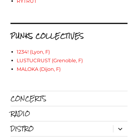
RYTRUT
PUNKS COLLECTIVES
1234! (Lyon, F)
LUSTUCRUST (Grenoble, F)
MALOKA (Dijon, F)
CONCERTS
RADIO
DISTRO
ouvrir
le
sous-