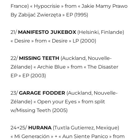
France) « Hypocrisie » from « Jakie Mamy Prawo
By Zabijać Zwierzęta » EP (1995)
21/
MANIFESTO JUKEBOX
(Helsinki, Finlande)
« Desire » from « Desire » LP (2000)
22/
MISSING TEETH
(Auckland, Nouvelle-
Zélande) « Archie Blue » from « The Disaster
EP » EP (2003)
23/
GARAGE FODDER
(Auckland, Nouvelle-
Zélande) « Open your Eyes » from split
w/Missing Teeth (2005)
24+25/
HURANA
(Tuxtla Gutierrez, Mexique)
« Mi Generación » + « Aun Siente Panico » from