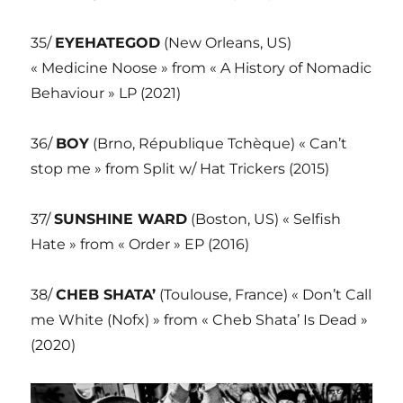
35/
EYEHATEGOD
(New Orleans, US)
« Medicine Noose » from « A History of Nomadic
Behaviour » LP (2021)
36/
BOY
(Brno, République Tchèque) « Can’t
stop me » from Split w/ Hat Trickers (2015)
37/
SUNSHINE WARD
(Boston, US) « Selfish
Hate » from « Order » EP (2016)
38/
CHEB SHATA’
(Toulouse, France) « Don’t Call
me White (Nofx) » from « Cheb Shata’ Is Dead »
(2020)