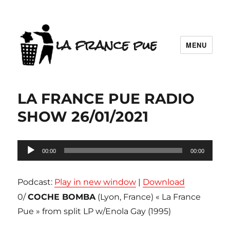
la france pue
MENU
LA FRANCE PUE RADIO
SHOW 26/01/2021
Lecteur
00:00
00:00
audio
Podcast:
Play in new window
|
Download
0/
COCHE BOMBA
(Lyon, France) « La France
Pue » from split LP w/Enola Gay (1995)