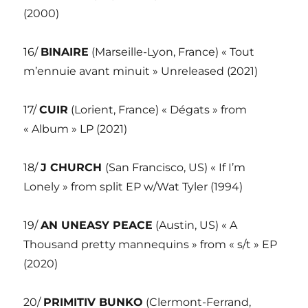
(2000)
16/
BINAIRE
(Marseille-Lyon, France) « Tout
m’ennuie avant minuit » Unreleased (2021)
17/
CUIR
(Lorient, France) « Dégats » from
« Album » LP (2021)
18/
J CHURCH
(San Francisco, US) « If I’m
Lonely » from split EP w/Wat Tyler (1994)
19/
AN UNEASY PEACE
(Austin, US) « A
Thousand pretty mannequins » from « s/t » EP
(2020)
20/
PRIMITIV BUNKO
(Clermont-Ferrand,