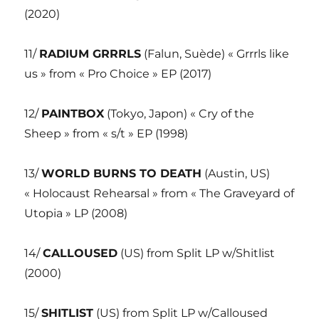
(2020)
11/
RADIUM GRRRLS
(Falun, Suède) « Grrrls like
us » from « Pro Choice » EP (2017)
12/
PAINTBOX
(Tokyo, Japon) « Cry of the
Sheep » from « s/t » EP (1998)
13/
WORLD BURNS TO DEATH
(Austin, US)
« Holocaust Rehearsal » from « The Graveyard of
Utopia » LP (2008)
14/
CALLOUSED
(US) from Split LP w/Shitlist
(2000)
15/
SHITLIST
(US) from Split LP w/Calloused