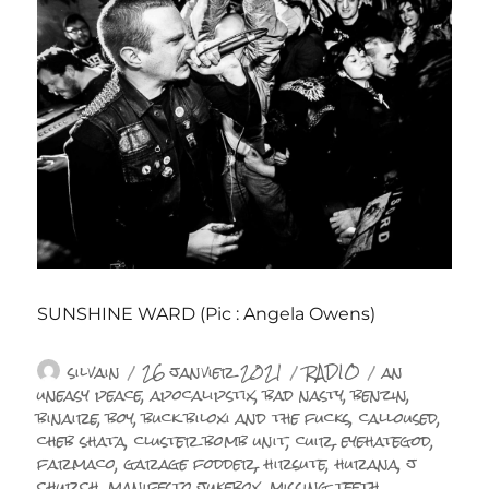
SUNSHINE WARD (Pic : Angela Owens)
Auteur
Publié
Catégories
Étiquettes
silvain
26 janvier 2021
RADIO
an
le
uneasy peace
,
apocalipstix
,
bad nasty
,
benzin
,
binaire
,
boy
,
buck biloxi and the fucks
,
calloused
,
cheb shata
,
cluster bomb unit
,
cuir
,
eyehategod
,
farmaco
,
garage fodder
,
hirsute
,
hurana
,
j
church
,
manifesto jukebox
,
missing teeth
,