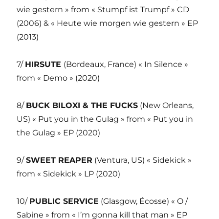
wie gestern » from « Stumpf ist Trumpf » CD
(2006) & « Heute wie morgen wie gestern » EP
(2013)
7/
HIRSUTE
(Bordeaux, France) « In Silence »
from « Demo » (2020)
8/
BUCK BILOXI & THE FUCKS
(New Orleans,
US) « Put you in the Gulag » from « Put you in
the Gulag » EP (2020)
9/
SWEET REAPER
(Ventura, US) « Sidekick »
from « Sidekick » LP (2020)
10/
PUBLIC SERVICE
(Glasgow, Écosse) « O /
Sabine » from « I’m gonna kill that man » EP