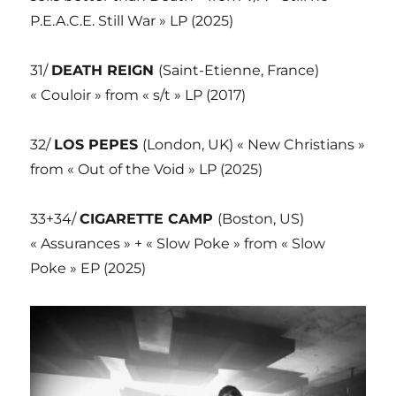
P.E.A.C.E. Still War » LP (2025)
31/
DEATH REIGN
(Saint-Etienne, France)
« Couloir » from « s/t » LP (2017)
32/
LOS PEPES
(London, UK) « New Christians »
from « Out of the Void » LP (2025)
33+34/
CIGARETTE CAMP
(Boston, US)
« Assurances » + « Slow Poke » from « Slow
Poke » EP (2025)