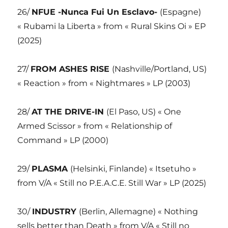
26/
NFUE -Nunca Fui Un Esclavo-
(Espagne)
« Rubami la Liberta » from « Rural Skins Oi » EP
(2025)
27/
FROM ASHES RISE
(Nashville/Portland, US)
« Reaction » from « Nightmares » LP (2003)
28/
AT THE DRIVE-IN
(El Paso, US) « One
Armed Scissor » from « Relationship of
Command » LP (2000)
29/
PLASMA
(Helsinki, Finlande) « Itsetuho »
from V/A « Still no P.E.A.C.E. Still War » LP (2025)
30/
INDUSTRY
(Berlin, Allemagne) « Nothing
sells better than Death » from V/A « Still no