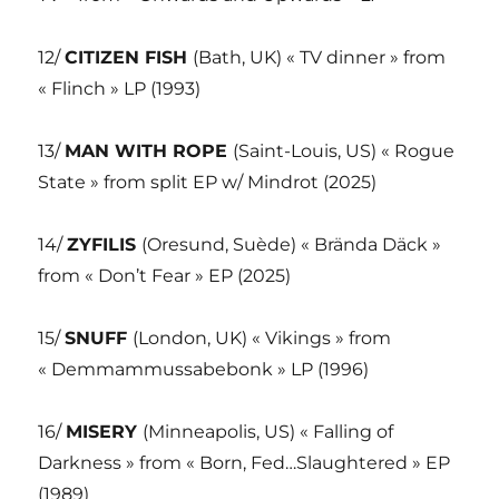
12/
CITIZEN FISH
(Bath, UK) « TV dinner » from
« Flinch » LP (1993)
13/
MAN WITH ROPE
(Saint-Louis, US) « Rogue
State » from split EP w/ Mindrot (2025)
14/
ZYFILIS
(Oresund, Suède) « Brända Däck »
from « Don’t Fear » EP (2025)
15/
SNUFF
(London, UK) « Vikings » from
« Demmammussabebonk » LP (1996)
16/
MISERY
(Minneapolis, US) « Falling of
Darkness » from « Born, Fed…Slaughtered » EP
(1989)