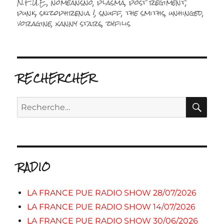
N.F.U.E.
,
nomeansno
,
plasma
,
post regiment
,
punk
,
skizophrenia !
,
snuff
,
the smiths
,
unhinged
,
voragine
,
xanny stars
,
zyfilis
RECHERCHER
RE
Recherche
pour :
RADIO
LA FRANCE PUE RADIO SHOW 28/07/2026
LA FRANCE PUE RADIO SHOW 14/07/2026
LA FRANCE PUE RADIO SHOW 30/06/2026