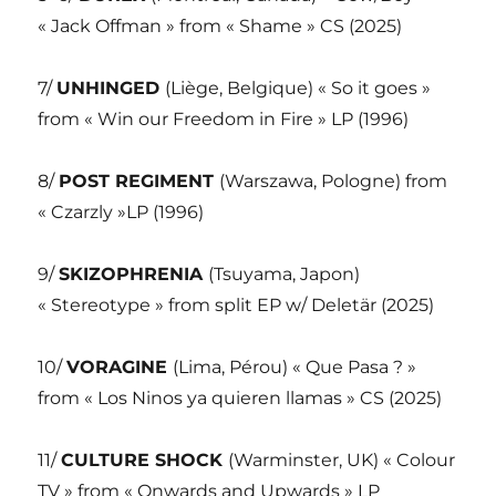
« Jack Offman » from « Shame » CS (2025)
7/
UNHINGED
(Liège, Belgique) « So it goes »
from « Win our Freedom in Fire » LP (1996)
8/
POST REGIMENT
(Warszawa, Pologne) from
« Czarzly »LP (1996)
9/
SKIZOPHRENIA
(Tsuyama, Japon)
« Stereotype » from split EP w/ Deletär (2025)
10/
VORAGINE
(Lima, Pérou) « Que Pasa ? »
from « Los Ninos ya quieren llamas » CS (2025)
11/
CULTURE SHOCK
(Warminster, UK) « Colour
TV » from « Onwards and Upwards » LP