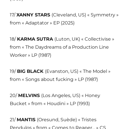
17/
XANNY STARS
(Cleveland, US) « Symmetry »
from « Adaptator » EP (2025)
18/
KARMA SUTRA
(Luton, UK) « Collectivise »
from « The Daydreams of a Production Line
Worker » LP (1987)
19/
BIG BLACK
(Evanston, US) « The Model »
from « Songs about fucking » LP (1987)
20/
MELVINS
(Los Angeles, US) « Honey
Bucket » from « Houdini » LP (1993)
21/
MANTIS
(Oresund, Suède) « Tristes
Pendulos » from « Comes to Reaper… » CS