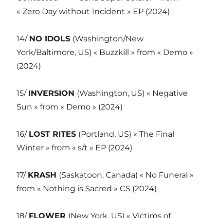
« Zero Day without Incident » EP (2024)
14/
NO IDOLS
(Washington/New
York/Baltimore, US) « Buzzkill » from « Demo »
(2024)
15/
INVERSION
(Washington, US) « Negative
Sun » from « Demo » (2024)
16/
LOST RITES
(Portland, US) « The Final
Winter » from « s/t » EP (2024)
17/
KRASH
(Saskatoon, Canada) « No Funeral »
from « Nothing is Sacred » CS (2024)
18/
FLOWER
(New York, US) « Victims of