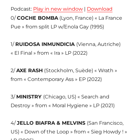
Podcast:
Play in new window
|
Download
0/
COCHE BOMBA
(Lyon, France) « La France
Pue » from split LP w/Enola Gay (1995)
1/
RUIDOSA INMUNDICIA
(Vienna, Autriche)
« El Final » from « Ira » LP (2022)
2/
AXE RASH
(Stockholm, Suède) « Wrath »
from « Contemporary Ass » EP (2022)
3/
MINISTRY
(Chicago, US) « Search and
Destroy » from « Moral Hygiene » LP (2021)
4/
JELLO BIAFRA & MELVINS
(San Francisco,
US) « Down of the Loop » from « Sieg Howdy ! »