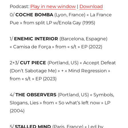
Podcast:
Play in new window
|
Download
0/
COCHE BOMBA
(Lyon, France) « La France
Pue » from split LP w/Enola Gay (1995)
1/
ENEMIC INTERIOR
(Barcelona, Espagne)
« Camisa de Força » from « s/t » EP (2022)
2+3/
CUT PIECE
(Portland, US) « Accept Defeat
(Don’t Sabotage Me) » + « Mind Regression »
from « s/t » EP (2023)
4/
THE OBSERVERS
(Portland, US) « Symbols,
Slogans, Lies » from « So what’s left now » LP
(2004)
5/
STALLED MIND
(Paris, France) « Led by