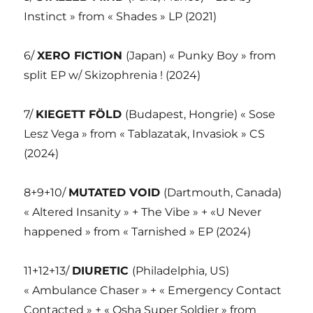
Instinct » from « Shades » LP (2021)
6/
XERO FICTION
(Japan) « Punky Boy » from
split EP w/ Skizophrenia ! (2024)
7/
KIEGETT FÖLD
(Budapest, Hongrie) « Sose
Lesz Vega » from « Tablazatak, Invasiok » CS
(2024)
8+9+10/
MUTATED VOID
(Dartmouth, Canada)
« Altered Insanity » + The Vibe » + «U Never
happened » from « Tarnished » EP (2024)
11+12+13/
DIURETIC
(Philadelphia, US)
« Ambulance Chaser » + « Emergency Contact
Contacted » + « Osha Super Soldier » from