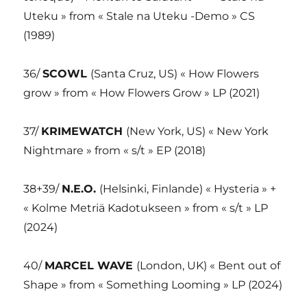
Uteku » from « Stale na Uteku -Demo » CS
(1989)
36/
SCOWL
(Santa Cruz, US) « How Flowers
grow » from « How Flowers Grow » LP (2021)
37/
KRIMEWATCH
(New York, US) « New York
Nightmare » from « s/t » EP (2018)
38+39/
N.E.O.
(Helsinki, Finlande) « Hysteria » +
« Kolme Metriä Kadotukseen » from « s/t » LP
(2024)
40/
MARCEL WAVE
(London, UK) « Bent out of
Shape » from « Something Looming » LP (2024)