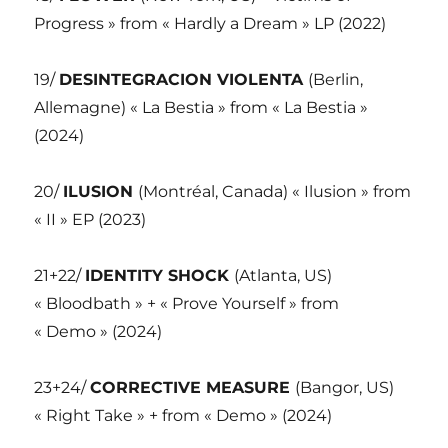
Progress » from « Hardly a Dream » LP (2022)
19/
DESINTEGRACION VIOLENTA
(Berlin,
Allemagne) « La Bestia » from « La Bestia »
(2024)
20/
ILUSION
(Montréal, Canada) « Ilusion » from
« II » EP (2023)
21+22/
IDENTITY SHOCK
(Atlanta, US)
« Bloodbath » + « Prove Yourself » from
« Demo » (2024)
23+24/
CORRECTIVE MEASURE
(Bangor, US)
« Right Take » + from « Demo » (2024)