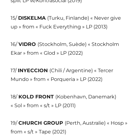
split LP w/Kontrasocial (2019)
15/
DISKELMA
(Turku, Finlande) « Never give
up » from « Fuck Everything » LP (2013)
16/
VIDRO
(Stockholm, Suède) « Stockholm
Ekar » from « Glod » LP (2022)
17/
INYECCION
(Chili / Argentine) « Tercer
Mundo » from « Porqueria » LP (2022)
18/
KOLD FRONT
(Kobenhavn, Danemark)
« Sol » from « s/t » LP (2011)
19/
CHURCH GROUP
(Perth, Australie) « Hosp »
from « s/t » Tape (2021)