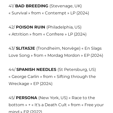
41/
BAD BREEDING
(Stevenage, UK)
« Survival » from « Contempt » LP (2024)
42/
POISON RUIN
(Philadelphia, US)
« Attrition » from « Confrere » LP (2024)
43/
SLITASJE
(Trondheim, Norvège) « En Slags
Love Song » from « Mordag Mordon » EP (2024)
44/
SPANISH NEEDLES
(St Petersburg, US)
« George Carlin » from « Sifting through the
Wreckage » EP (2024)
45/
PERSONA
(New York, US) « Race to the
bottom » + « It’s a Death Cult » from « Free your
mind » EP (2022)