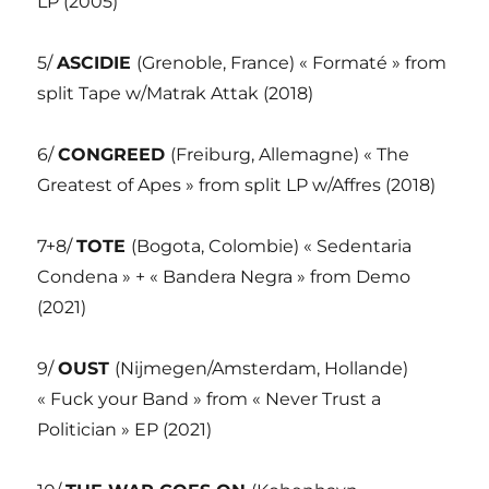
LP (2005)
5/
ASCIDIE
(Grenoble, France) « Formaté » from
split Tape w/Matrak Attak (2018)
6/
CONGREED
(Freiburg, Allemagne) « The
Greatest of Apes » from split LP w/Affres (2018)
7+8/
TOTE
(Bogota, Colombie) « Sedentaria
Condena » + « Bandera Negra » from Demo
(2021)
9/
OUST
(Nijmegen/Amsterdam, Hollande)
« Fuck your Band » from « Never Trust a
Politician » EP (2021)