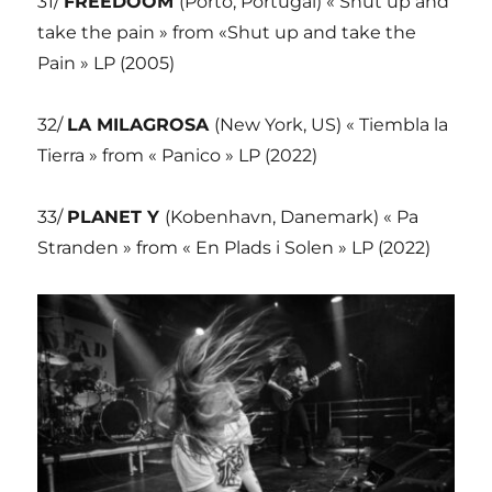
31/
FREEDOOM
(Porto, Portugal) « Shut up and
take the pain » from «Shut up and take the
Pain » LP (2005)
32/
LA MILAGROSA
(New York, US) « Tiembla la
Tierra » from « Panico » LP (2022)
33/
PLANET Y
(Kobenhavn, Danemark) « Pa
Stranden » from « En Plads i Solen » LP (2022)