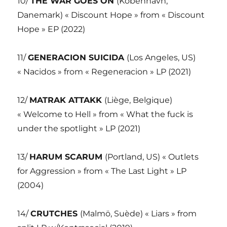
10/
THE WAR GOES ON
(Kobenhavn,
Danemark) « Discount Hope » from « Discount
Hope » EP (2022)
11/
GENERACION SUICIDA
(Los Angeles, US)
« Nacidos » from « Regeneracion » LP (2021)
12/
MATRAK ATTAKK
(Liège, Belgique)
« Welcome to Hell » from « What the fuck is
under the spotlight » LP (2021)
13/
HARUM SCARUM
(Portland, US) « Outlets
for Aggression » from « The Last Light » LP
(2004)
14/
CRUTCHES
(Malmö, Suède) « Liars » from