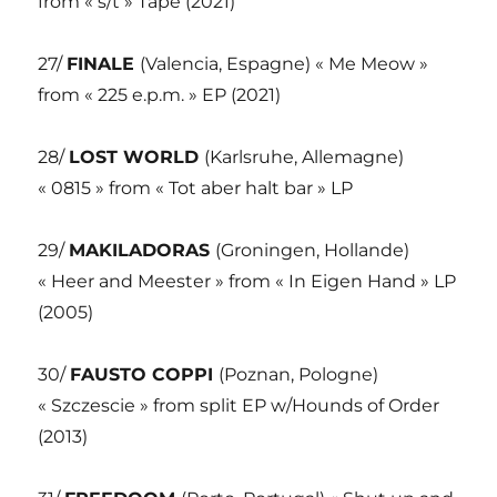
from « s/t » Tape (2021)
27/
FINALE
(Valencia, Espagne) « Me Meow »
from « 225 e.p.m. » EP (2021)
28/
LOST WORLD
(Karlsruhe, Allemagne)
« 0815 » from « Tot aber halt bar » LP
29/
MAKILADORAS
(Groningen, Hollande)
« Heer and Meester » from « In Eigen Hand » LP
(2005)
30/
FAUSTO COPPI
(Poznan, Pologne)
« Szczescie » from split EP w/Hounds of Order
(2013)