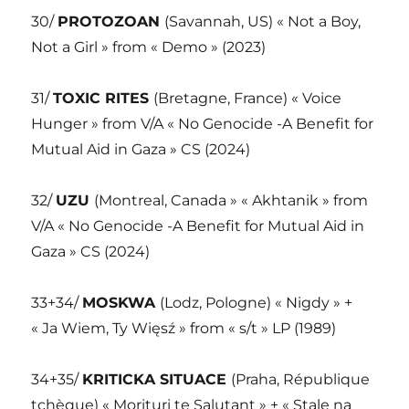
30/
PROTOZOAN
(Savannah, US) « Not a Boy,
Not a Girl » from « Demo » (2023)
31/
TOXIC RITES
(Bretagne, France) « Voice
Hunger » from V/A « No Genocide -A Benefit for
Mutual Aid in Gaza » CS (2024)
32/
UZU
(Montreal, Canada » « Akhtanik » from
V/A « No Genocide -A Benefit for Mutual Aid in
Gaza » CS (2024)
33+34/
MOSKWA
(Lodz, Pologne) « Nigdy » +
« Ja Wiem, Ty Więsź » from « s/t » LP (1989)
34+35/
KRITICKA SITUACE
(Praha, République
tchèque) « Morituri te Salutant » + « Stale na