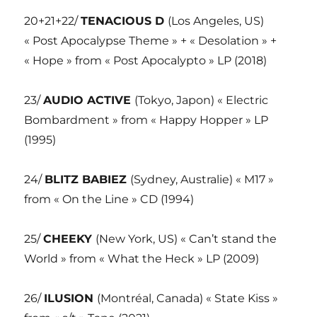
20+21+22/
TENACIOUS D
(Los Angeles, US)
« Post Apocalypse Theme » + « Desolation » +
« Hope » from « Post Apocalypto » LP (2018)
23/
AUDIO ACTIVE
(Tokyo, Japon) « Electric
Bombardment » from « Happy Hopper » LP
(1995)
24/
BLITZ BABIEZ
(Sydney, Australie) « M17 »
from « On the Line » CD (1994)
25/
CHEEKY
(New York, US) « Can’t stand the
World » from « What the Heck » LP (2009)
26/
ILUSION
(Montréal, Canada) « State Kiss »