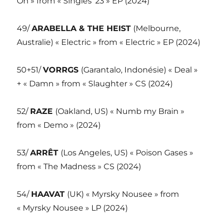
Oh » from « Singles ’23 » EP (2024)
49/
ARABELLA & THE HEIST
(Melbourne,
Australie) « Electric » from « Electric » EP (2024)
50+51/
VORRGS
(Garantalo, Indonésie) « Deal »
+ « Damn » from « Slaughter » CS (2024)
52/
RAZE
(Oakland, US) « Numb my Brain »
from « Demo » (2024)
53/
ARRÊT
(Los Angeles, US) « Poison Gases »
from « The Madness » CS (2024)
54/
HAAVAT
(UK) « Myrsky Nousee » from
« Myrsky Nousee » LP (2024)