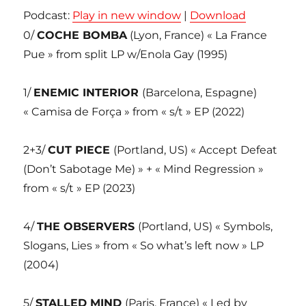
Podcast:
Play in new window
|
Download
0/
COCHE BOMBA
(Lyon, France) « La France
Pue » from split LP w/Enola Gay (1995)
1/
ENEMIC INTERIOR
(Barcelona, Espagne)
« Camisa de Força » from « s/t » EP (2022)
2+3/
CUT PIECE
(Portland, US) « Accept Defeat
(Don’t Sabotage Me) » + « Mind Regression »
from « s/t » EP (2023)
4/
THE OBSERVERS
(Portland, US) « Symbols,
Slogans, Lies » from « So what’s left now » LP
(2004)
5/
STALLED MIND
(Paris, France) « Led by