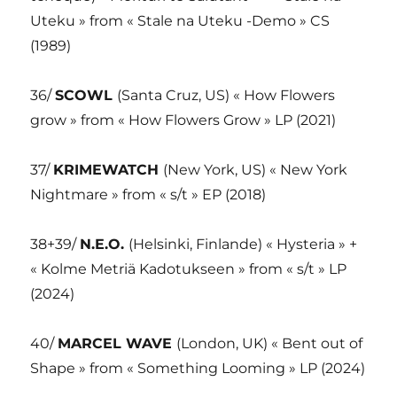
Uteku » from « Stale na Uteku -Demo » CS
(1989)
36/
SCOWL
(Santa Cruz, US) « How Flowers
grow » from « How Flowers Grow » LP (2021)
37/
KRIMEWATCH
(New York, US) « New York
Nightmare » from « s/t » EP (2018)
38+39/
N.E.O.
(Helsinki, Finlande) « Hysteria » +
« Kolme Metriä Kadotukseen » from « s/t » LP
(2024)
40/
MARCEL WAVE
(London, UK) « Bent out of
Shape » from « Something Looming » LP (2024)