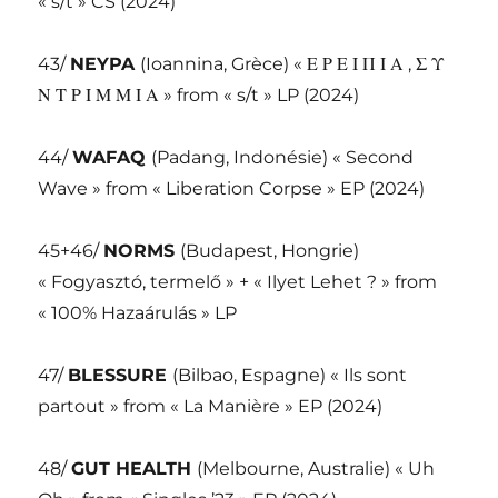
« s/t » CS (2024)
43/
NEYPA
(Ioannina, Grèce) « Ε Ρ Ε Ι Π Ι Α , Σ Υ
Ν Τ Ρ Ι Μ Μ Ι Α » from « s/t » LP (2024)
44/
WAFAQ
(Padang, Indonésie) « Second
Wave » from « Liberation Corpse » EP (2024)
45+46/
NORMS
(Budapest, Hongrie)
« Fogyasztó, termelő » + « Ilyet Lehet ? » from
« 100% Hazaárulás » LP
47/
BLESSURE
(Bilbao, Espagne) « Ils sont
partout » from « La Manière » EP (2024)
48/
GUT HEALTH
(Melbourne, Australie) « Uh