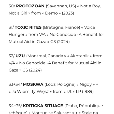
30/
PROTOZOAN
(Savannah, US) « Not a Boy,
Not a Girl » from « Demo » (2023)
31/
TOXIC RITES
(Bretagne, France) « Voice
Hunger » from V/A « No Genocide -A Benefit for
Mutual Aid in Gaza » CS (2024)
32/
UZU
(Montreal, Canada » « Akhtanik » from
V/A « No Genocide -A Benefit for Mutual Aid in
Gaza » CS (2024)
33+34/
MOSKWA
(Lodz, Pologne) « Nigdy » +
« Ja Wiem, Ty Więsź » from « s/t » LP (1989)
34+35/
KRITICKA SITUACE
(Praha, République
tchèque) « Morituri te Salutant » + « Stale na