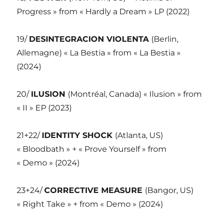
Progress » from « Hardly a Dream » LP (2022)
19/
DESINTEGRACION VIOLENTA
(Berlin,
Allemagne) « La Bestia » from « La Bestia »
(2024)
20/
ILUSION
(Montréal, Canada) « Ilusion » from
« II » EP (2023)
21+22/
IDENTITY SHOCK
(Atlanta, US)
« Bloodbath » + « Prove Yourself » from
« Demo » (2024)
23+24/
CORRECTIVE MEASURE
(Bangor, US)
« Right Take » + from « Demo » (2024)