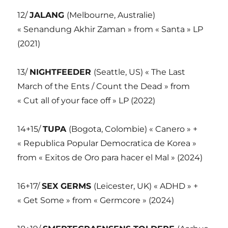
12/
JALANG
(Melbourne, Australie)
« Senandung Akhir Zaman » from « Santa » LP
(2021)
13/
NIGHTFEEDER
(Seattle, US) « The Last
March of the Ents / Count the Dead » from
« Cut all of your face off » LP (2022)
14+15/
TUPA
(Bogota, Colombie) « Canero » +
« Republica Popular Democratica de Korea »
from « Exitos de Oro para hacer el Mal » (2024)
16+17/
SEX GERMS
(Leicester, UK) « ADHD » +
« Get Some » from « Germcore » (2024)