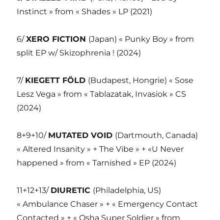
Instinct » from « Shades » LP (2021)
6/
XERO FICTION
(Japan) « Punky Boy » from
split EP w/ Skizophrenia ! (2024)
7/
KIEGETT FÖLD
(Budapest, Hongrie) « Sose
Lesz Vega » from « Tablazatak, Invasiok » CS
(2024)
8+9+10/
MUTATED VOID
(Dartmouth, Canada)
« Altered Insanity » + The Vibe » + «U Never
happened » from « Tarnished » EP (2024)
11+12+13/
DIURETIC
(Philadelphia, US)
« Ambulance Chaser » + « Emergency Contact
Contacted » + « Osha Super Soldier » from