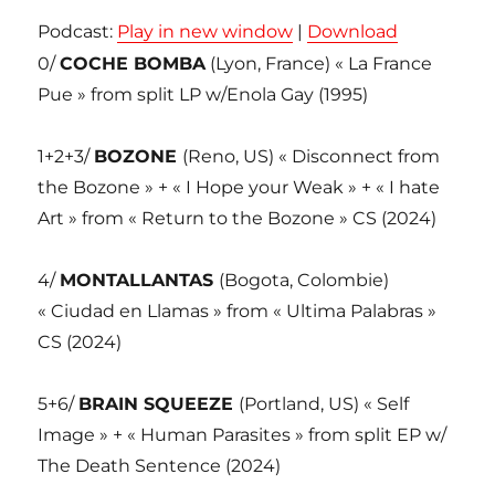
Podcast:
Play in new window
|
Download
0/
COCHE BOMBA
(Lyon, France) « La France
Pue » from split LP w/Enola Gay (1995)
1+2+3/
BOZONE
(Reno, US) « Disconnect from
the Bozone » + « I Hope your Weak » + « I hate
Art » from « Return to the Bozone » CS (2024)
4/
MONTALLANTAS
(Bogota, Colombie)
« Ciudad en Llamas » from « Ultima Palabras »
CS (2024)
5+6/
BRAIN SQUEEZE
(Portland, US) « Self
Image » + « Human Parasites » from split EP w/
The Death Sentence (2024)