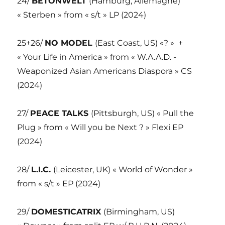
24/
BETONWELT
(Hamburg, Allemagne)
« Sterben » from « s/t » LP (2024)
25+26/
NO MODEL
(East Coast, US) «? » +
« Your Life in America » from « W.A.A.D. -
Weaponized Asian Americans Diaspora » CS
(2024)
27/
PEACE TALKS
(Pittsburgh, US) « Pull the
Plug » from « Will you be Next ? » Flexi EP
(2024)
28/
L.I.C.
(Leicester, UK) « World of Wonder »
from « s/t » EP (2024)
29/
DOMESTICATRIX
(Birmingham, US)