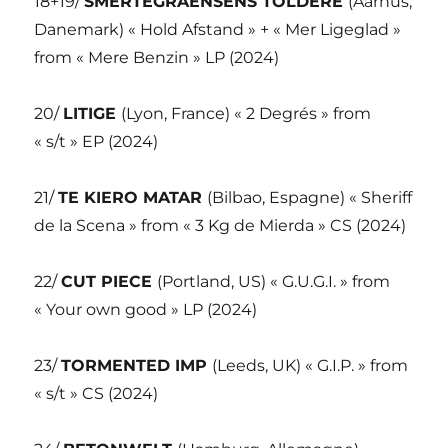
18+19/
SMERTEGRAENSENS TOLDERE
(Aarhus,
Danemark) « Hold Afstand » + « Mer Ligeglad »
from « Mere Benzin » LP (2024)
20/
LITIGE
(Lyon, France) « 2 Degrés » from
« s/t » EP (2024)
21/
TE KIERO MATAR
(Bilbao, Espagne) « Sheriff
de la Scena » from « 3 Kg de Mierda » CS (2024)
22/
CUT PIECE
(Portland, US) « G.U.G.I. » from
« Your own good » LP (2024)
23/
TORMENTED IMP
(Leeds, UK) « G.I.P. » from
« s/t » CS (2024)