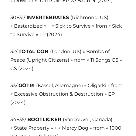
« Downer » from split EP w/ B.U.R.N. (2024)
30+31/
INVERTEBRATES
(Richmond, US)
« Bastardized » + « Sick to Survive » from « Sick
to Survive » LP (2024)
32/
TOTAL CON
(London, UK) « Bombs of
Peace (Upright Citizens) » from « 11 Songs CS »
CS (2024)
33/
GÖTRI
(Kassel, Allemagne) « Oligarki » from
« Excessive Obstruction & Destruction » EP
(2024)
34+35/
BOOTLICKER
(Vancouver, Canada)
« State Property » + « Mercy Dog » from « 1000