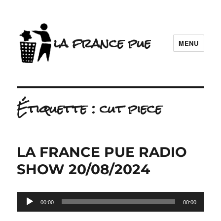
la france pue
MENU
Étiquette :
cut piece
LA FRANCE PUE RADIO
SHOW 20/08/2024
Lecteur
00:00
00:00
audio