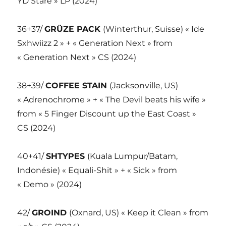
YD Stare » LP (2024)
36+37/
GRÜZE PACK
(Winterthur, Suisse) « Ide
Sxhwiizz 2 » + « Generation Next » from
« Generation Next » CS (2024)
38+39/
COFFEE STAIN
(Jacksonville, US)
« Adrenochrome » + « The Devil beats his wife »
from « 5 Finger Discount up the East Coast »
CS (2024)
40+41/
SHTYPES
(Kuala Lumpur/Batam,
Indonésie) « Equali-Shit » + « Sick » from
« Demo » (2024)
42/
GROIND
(Oxnard, US) « Keep it Clean » from