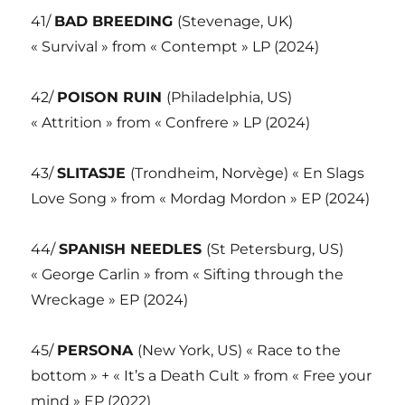
41/
BAD BREEDING
(Stevenage, UK)
« Survival » from « Contempt » LP (2024)
42/
POISON RUIN
(Philadelphia, US)
« Attrition » from « Confrere » LP (2024)
43/
SLITASJE
(Trondheim, Norvège) « En Slags
Love Song » from « Mordag Mordon » EP (2024)
44/
SPANISH NEEDLES
(St Petersburg, US)
« George Carlin » from « Sifting through the
Wreckage » EP (2024)
45/
PERSONA
(New York, US) « Race to the
bottom » + « It’s a Death Cult » from « Free your
mind » EP (2022)