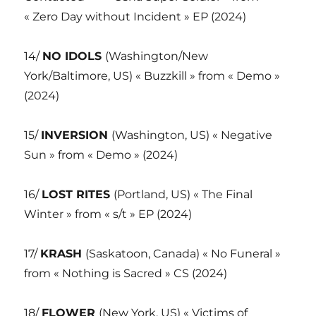
« Zero Day without Incident » EP (2024)
14/
NO IDOLS
(Washington/New
York/Baltimore, US) « Buzzkill » from « Demo »
(2024)
15/
INVERSION
(Washington, US) « Negative
Sun » from « Demo » (2024)
16/
LOST RITES
(Portland, US) « The Final
Winter » from « s/t » EP (2024)
17/
KRASH
(Saskatoon, Canada) « No Funeral »
from « Nothing is Sacred » CS (2024)
18/
FLOWER
(New York, US) « Victims of