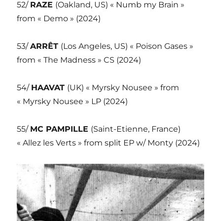
52/
RAZE
(Oakland, US) « Numb my Brain »
from « Demo » (2024)
53/
ARRÊT
(Los Angeles, US) « Poison Gases »
from « The Madness » CS (2024)
54/
HAAVAT
(UK) « Myrsky Nousee » from
« Myrsky Nousee » LP (2024)
55/
MC PAMPILLE
(Saint-Etienne, France)
« Allez les Verts » from split EP w/ Monty (2024)