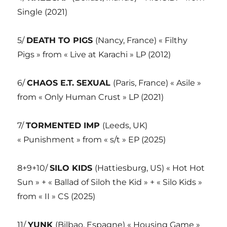
Single (2021)
5/
DEATH TO PIGS
(Nancy, France) « Filthy
Pigs » from « Live at Karachi » LP (2012)
6/
CHAOS E.T. SEXUAL
(Paris, France) « Asile »
from « Only Human Crust » LP (2021)
7/
TORMENTED IMP
(Leeds, UK)
« Punishment » from « s/t » EP (2025)
8+9+10/
SILO KIDS
(Hattiesburg, US) « Hot Hot
Sun » + « Ballad of Siloh the Kid » + « Silo Kids »
from « II » CS (2025)
11/
YUNK
(Bilbao, Espagne) « Housing Game »