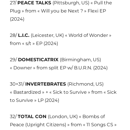
27/
PEACE TALKS
(Pittsburgh, US) « Pull the
Plug » from « Will you be Next ? » Flexi EP
(2024)
28/
L.I.C.
(Leicester, UK) « World of Wonder »
from « s/t » EP (2024)
29/
DOMESTICATRIX
(Birmingham, US)
« Downer » from split EP w/ B.U.R.N. (2024)
30+31/
INVERTEBRATES
(Richmond, US)
« Bastardized » + « Sick to Survive » from « Sick
to Survive » LP (2024)
32/
TOTAL CON
(London, UK) « Bombs of
Peace (Upright Citizens) » from « 11 Songs CS »