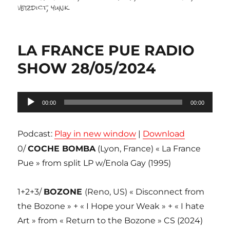
verdict
,
yunk
LA FRANCE PUE RADIO
SHOW 28/05/2024
Lecteur
00:00
00:00
audio
Podcast:
Play in new window
|
Download
0/
COCHE BOMBA
(Lyon, France) « La France
Pue » from split LP w/Enola Gay (1995)
1+2+3/
BOZONE
(Reno, US) « Disconnect from
the Bozone » + « I Hope your Weak » + « I hate
Art » from « Return to the Bozone » CS (2024)