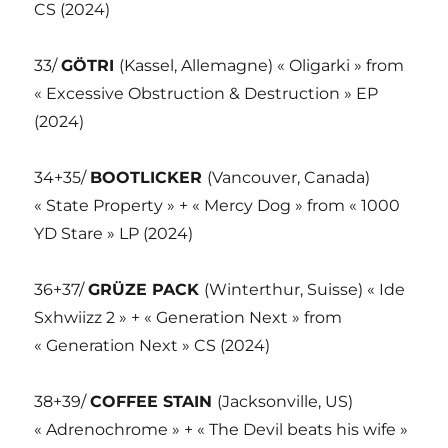
CS (2024)
33/
GÖTRI
(Kassel, Allemagne) « Oligarki » from
« Excessive Obstruction & Destruction » EP
(2024)
34+35/
BOOTLICKER
(Vancouver, Canada)
« State Property » + « Mercy Dog » from « 1000
YD Stare » LP (2024)
36+37/
GRÜZE PACK
(Winterthur, Suisse) « Ide
Sxhwiizz 2 » + « Generation Next » from
« Generation Next » CS (2024)
38+39/
COFFEE STAIN
(Jacksonville, US)
« Adrenochrome » + « The Devil beats his wife »