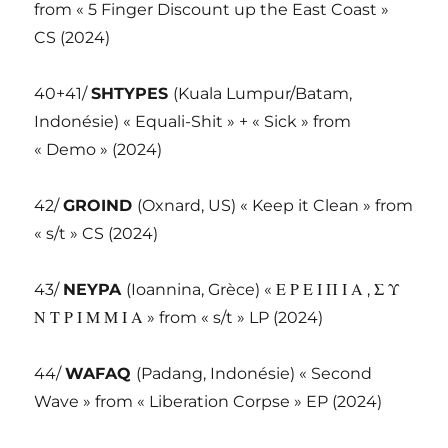
from « 5 Finger Discount up the East Coast »
CS (2024)
40+41/
SHTYPES
(Kuala Lumpur/Batam,
Indonésie) « Equali-Shit » + « Sick » from
« Demo » (2024)
42/
GROIND
(Oxnard, US) « Keep it Clean » from
« s/t » CS (2024)
43/
NEYPA
(Ioannina, Grèce) « Ε Ρ Ε Ι Π Ι Α , Σ Υ
Ν Τ Ρ Ι Μ Μ Ι Α » from « s/t » LP (2024)
44/
WAFAQ
(Padang, Indonésie) « Second
Wave » from « Liberation Corpse » EP (2024)