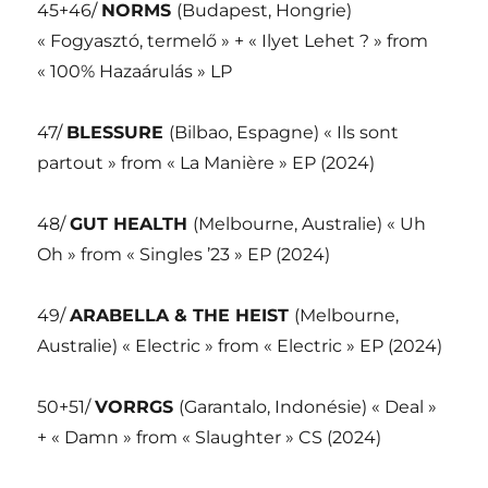
45+46/
NORMS
(Budapest, Hongrie)
« Fogyasztó, termelő » + « Ilyet Lehet ? » from
« 100% Hazaárulás » LP
47/
BLESSURE
(Bilbao, Espagne) « Ils sont
partout » from « La Manière » EP (2024)
48/
GUT HEALTH
(Melbourne, Australie) « Uh
Oh » from « Singles ’23 » EP (2024)
49/
ARABELLA & THE HEIST
(Melbourne,
Australie) « Electric » from « Electric » EP (2024)
50+51/
VORRGS
(Garantalo, Indonésie) « Deal »
+ « Damn » from « Slaughter » CS (2024)