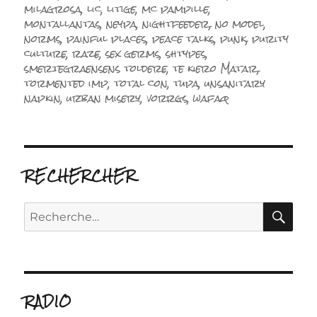
milagrosa
,
lic
,
litige
,
mc pampille
,
montallantas
,
neypa
,
nightfeeder
,
no model
,
norms
,
painful places
,
peace talks
,
punk
,
purity
culture
,
raze
,
sex germs
,
shtypes
,
smertegraensens toldere
,
te kiero Matar
,
tormented imp
,
total con
,
tupa
,
unsanitary
napkin
,
urban misery
,
vorrgs
,
wafaq
RECHERCHER
RE
Recherche
pour :
RADIO