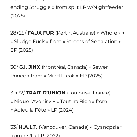
ending Struggle » from split LP w/Nightfeeder
(2025)
28+29/
FAUX FUR
(Perth, Australie) « Whore » +
« Sludge Fuck » from « Streets of Separation »
EP (2025)
30/
G.I. JINX
(Montréal, Canada) « Sewer
Prince » from « Mind Freak » EP (2025)
31+32/
TRAIT D’UNION
(Toulouse, France)
« Nique l’Avenir » + « Tout Ira Bien » from
« Adieu la Fête » LP (2024)
33/
H.A.L.T.
(Vancouver, Canada) « Cyanopsia »
from « s/t » LP (2022)