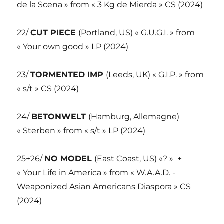
de la Scena » from « 3 Kg de Mierda » CS (2024)
22/
CUT PIECE
(Portland, US) « G.U.G.I. » from
« Your own good » LP (2024)
23/
TORMENTED IMP
(Leeds, UK) « G.I.P. » from
« s/t » CS (2024)
24/
BETONWELT
(Hamburg, Allemagne)
« Sterben » from « s/t » LP (2024)
25+26/
NO MODEL
(East Coast, US) «? » +
« Your Life in America » from « W.A.A.D. -
Weaponized Asian Americans Diaspora » CS
(2024)