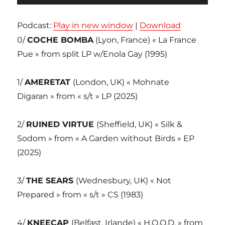
audio
Podcast:
Play in new window
|
Download
0/
COCHE BOMBA
(Lyon, France) « La France
Pue » from split LP w/Enola Gay (1995)
1/
AMERETAT
(London, UK) « Mohnate
Digaran » from « s/t » LP (2025)
2/
RUINED VIRTUE
(Sheffield, UK) « Silk &
Sodom » from « A Garden without Birds » EP
(2025)
3/
THE SEARS
(Wednesbury, UK) « Not
Prepared » from « s/t » CS (1983)
4/
KNEECAP
(Belfast, Irlande) « H.O.O.D. » from