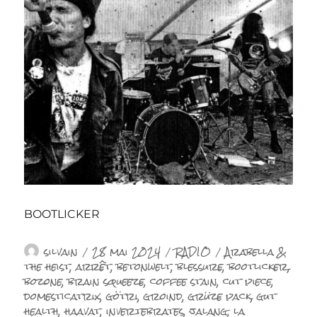
BOOTLICKER
Auteur
Publié
Catégories
Étiquettes
silvain
28 mai 2024
RADIO
Arabella &
le
the heist
,
arrêt
,
betonwelt
,
blessure
,
bootlicker
,
bozone
,
brain squeeze
,
coffee stain
,
cut piece
,
domesticatrix
,
götri
,
groind
,
grüze pack
,
gut
health
,
haavat
,
invertebrates
,
jalang
,
la