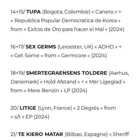
14+15/
TUPA
(Bogota, Colombie) « Canero » +
« Republica Popular Democratica de Korea »
from « Exitos de Oro para hacer el Mal » (2024)
16+17/
SEX GERMS
(Leicester, UK) « ADHD » +
« Get Some » from « Germcore » (2024)
18+19/
SMERTEGRAENSENS TOLDERE
(Aarhus,
Danemark) « Hold Afstand » + « Mer Ligeglad »
from « Mere Benzin » LP (2024)
20/
LITIGE
(Lyon, France) « 2 Degrés » from
« s/t » EP (2024)
21/
TE KIERO MATAR
(Bilbao, Espagne) « Sheriff