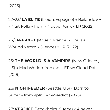
(2025)
22+23/
LA ELITE
(Lleida, Espagne) « Bailando » +
« Nuit Folle » from « Nuevo Punk » LP (2022)
24/
IFFERNET
(Rouen, France) « Life is a
Wound » from « Silences » LP (2022)
25/
THE WORLD IS A VAMPIRE
(New Orleans,
US) « Mad World » from split EP w/ Cloud Rat
(2019)
26/
NIGHTFEEDER
(Seattle, US) « Born to
Suffer » from split LP w/Verdict (2025)
27/
VERDICT
(Stockholm, Suède) « A never