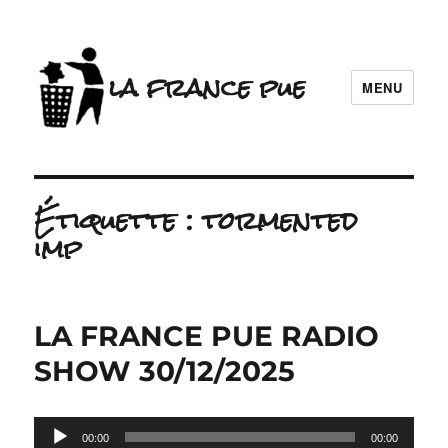
la france pue
MENU
Étiquette :
tormented
imp
LA FRANCE PUE RADIO
SHOW 30/12/2025
Lecteur
00:00
00:00