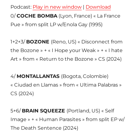
Podcast:
Play in new window
|
Download
0/
COCHE BOMBA
(Lyon, France) « La France
Pue » from split LP w/Enola Gay (1995)
1+2+3/
BOZONE
(Reno, US) « Disconnect from
the Bozone » + « I Hope your Weak » + « I hate
Art » from « Return to the Bozone » CS (2024)
4/
MONTALLANTAS
(Bogota, Colombie)
« Ciudad en Llamas » from « Ultima Palabras »
CS (2024)
5+6/
BRAIN SQUEEZE
(Portland, US) « Self
Image » + « Human Parasites » from split EP w/
The Death Sentence (2024)