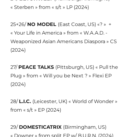
« Sterben » from « s/t » LP (2024)
25+26/
NO MODEL
(East Coast, US) «? » +
« Your Life in America » from « W.A.A.D. -
Weaponized Asian Americans Diaspora » CS
(2024)
27/
PEACE TALKS
(Pittsburgh, US) « Pull the
Plug » from « Will you be Next ? » Flexi EP
(2024)
28/
L.I.C.
(Leicester, UK) « World of Wonder »
from « s/t » EP (2024)
29/
DOMESTICATRIX
(Birmingham, US)
« Downer » from split EP w/ B.U.R.N. (2024)