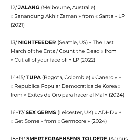
12/
JALANG
(Melbourne, Australie)
« Senandung Akhir Zaman » from « Santa » LP
(2021)
13/
NIGHTFEEDER
(Seattle, US) « The Last
March of the Ents / Count the Dead » from
« Cut all of your face off » LP (2022)
14+15/
TUPA
(Bogota, Colombie) « Canero » +
« Republica Popular Democratica de Korea »
from « Exitos de Oro para hacer el Mal » (2024)
16+17/
SEX GERMS
(Leicester, UK) « ADHD » +
« Get Some » from « Germcore » (2024)
18+19/
SMERTEGRAENSENS TOLDERE
(Aarhus,