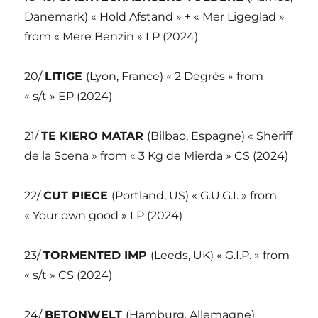
Danemark) « Hold Afstand » + « Mer Ligeglad »
from « Mere Benzin » LP (2024)
20/
LITIGE
(Lyon, France) « 2 Degrés » from
« s/t » EP (2024)
21/
TE KIERO MATAR
(Bilbao, Espagne) « Sheriff
de la Scena » from « 3 Kg de Mierda » CS (2024)
22/
CUT PIECE
(Portland, US) « G.U.G.I. » from
« Your own good » LP (2024)
23/
TORMENTED IMP
(Leeds, UK) « G.I.P. » from
« s/t » CS (2024)
24/
BETONWELT
(Hamburg, Allemagne)