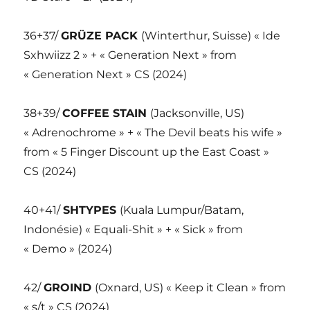
36+37/
GRÜZE PACK
(Winterthur, Suisse) « Ide
Sxhwiizz 2 » + « Generation Next » from
« Generation Next » CS (2024)
38+39/
COFFEE STAIN
(Jacksonville, US)
« Adrenochrome » + « The Devil beats his wife »
from « 5 Finger Discount up the East Coast »
CS (2024)
40+41/
SHTYPES
(Kuala Lumpur/Batam,
Indonésie) « Equali-Shit » + « Sick » from
« Demo » (2024)
42/
GROIND
(Oxnard, US) « Keep it Clean » from
« s/t » CS (2024)