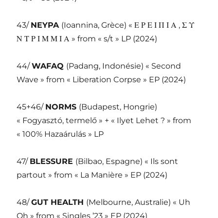
43/
NEYPA
(Ioannina, Grèce) « Ε Ρ Ε Ι Π Ι Α , Σ Υ
Ν Τ Ρ Ι Μ Μ Ι Α » from « s/t » LP (2024)
44/
WAFAQ
(Padang, Indonésie) « Second
Wave » from « Liberation Corpse » EP (2024)
45+46/
NORMS
(Budapest, Hongrie)
« Fogyasztó, termelő » + « Ilyet Lehet ? » from
« 100% Hazaárulás » LP
47/
BLESSURE
(Bilbao, Espagne) « Ils sont
partout » from « La Manière » EP (2024)
48/
GUT HEALTH
(Melbourne, Australie) « Uh
Oh » from « Singles ’23 » EP (2024)