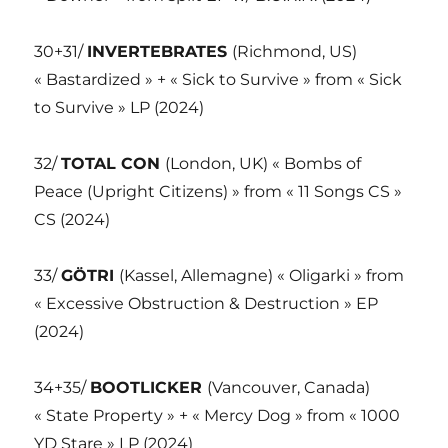
30+31/
INVERTEBRATES
(Richmond, US)
« Bastardized » + « Sick to Survive » from « Sick
to Survive » LP (2024)
32/
TOTAL CON
(London, UK) « Bombs of
Peace (Upright Citizens) » from « 11 Songs CS »
CS (2024)
33/
GÖTRI
(Kassel, Allemagne) « Oligarki » from
« Excessive Obstruction & Destruction » EP
(2024)
34+35/
BOOTLICKER
(Vancouver, Canada)
« State Property » + « Mercy Dog » from « 1000
YD Stare » LP (2024)