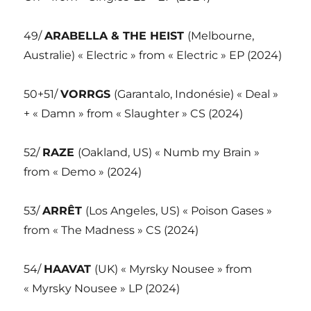
49/
ARABELLA & THE HEIST
(Melbourne,
Australie) « Electric » from « Electric » EP (2024)
50+51/
VORRGS
(Garantalo, Indonésie) « Deal »
+ « Damn » from « Slaughter » CS (2024)
52/
RAZE
(Oakland, US) « Numb my Brain »
from « Demo » (2024)
53/
ARRÊT
(Los Angeles, US) « Poison Gases »
from « The Madness » CS (2024)
54/
HAAVAT
(UK) « Myrsky Nousee » from
« Myrsky Nousee » LP (2024)