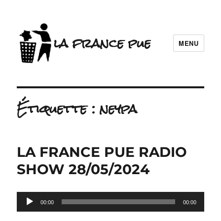
la france pue
MENU
Étiquette :
neypa
LA FRANCE PUE RADIO
SHOW 28/05/2024
Lecteur
00:00
00:00
audio