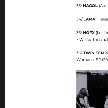
33/
HÄGÖL
(Ade
34/
LAMA
(Helsi
35/
NOFX
(Los A
« White Thrash, 
36/
TWIN TEMP
Woman » EP (20