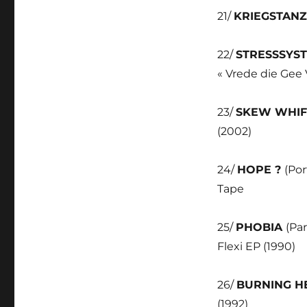
21/
KRIEGSTAN
22/
STRESSSYS
« Vrede die Gee 
23/
SKEW WHI
(2002)
24/
HOPE ?
(Por
Tape
25/
PHOBIA
(Pa
Flexi EP (1990)
26/
BURNING 
(1992)