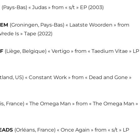
Z
(Pays-Bas) « Judas » from « s/t » EP (2003)
TEM
(Groningen, Pays-Bas) « Laatste Woorden » from
Vrede Is » Tape (2022)
FF
(Liège, Belgique) « Vertigo » from « Taedium Vitae » LP
tland, US) « Constant Work » from « Dead and Gone »
ris, France) « The Omega Man » from « The Omega Man »
HEADS
(Orléans, France) « Once Again » from « s/t » LP