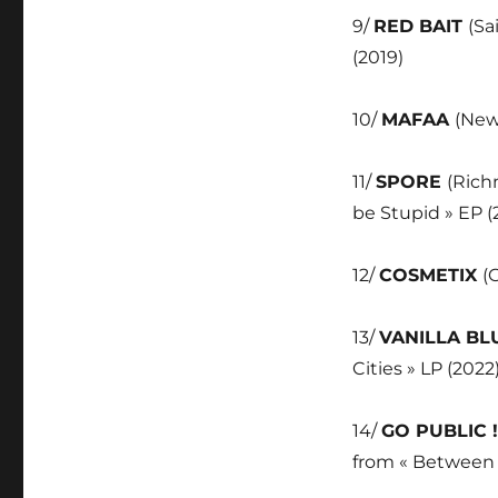
9/
RED BAIT
(Sa
(2019)
10/
MAFAA
(New
11/
SPORE
(Rich
be Stupid » EP (
12/
COSMETIX
(
13/
VANILLA B
Cities » LP (2022
14/
GO PUBLIC 
from « Between