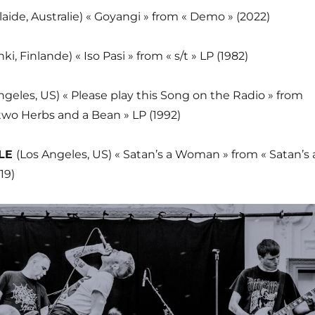
laide, Australie) « Goyangi » from « Demo » (2022)
nki, Finlande) « Iso Pasi » from « s/t » LP (1982)
ngeles, US) « Please play this Song on the Radio » from
two Herbs and a Bean » LP (1992)
LE
(Los Angeles, US) « Satan’s a Woman » from « Satan’s 
19)