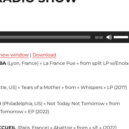
Utilisez
00:00
les
flèches
n new window
|
Download
haut/ba
BA
(Lyon, France) « La France Pue » from split LP w/Enola
pour
augmen
ou
tle, US) « Tears of a Mother » from « Whispers » LP (2017)
diminue
le
N
(Philadelphia, US) « Not Today Not Tomorrow » from
volume
 Tomorrow » EP (2022)
CCUEIL
(Paris, France) « Abattoir » from « s/t » (2022)