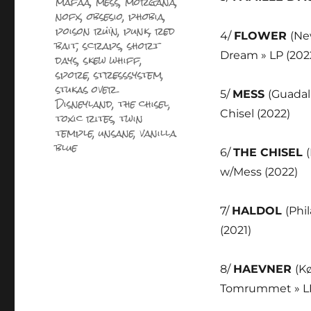
mafaa
,
mess
,
morgana
,
nofx
,
obsesio
,
phobia
,
poison ruïn
,
punk
,
red
4/
FLOWER
(Ne
bait
,
scraps
,
short
Dream » LP (202
days
,
skew whiff
,
spore
,
stresssystem
,
stukas over
5/
MESS
(Guadal
Disneyland
,
the chisel
,
Chisel (2022)
toxic rites
,
twin
temple
,
unsane
,
vanilla
blue
6/
THE CHISEL
w/Mess (2022)
7/
HALDOL
(Phi
(2021)
8/
HAEVNER
(K
Tomrummet » LP