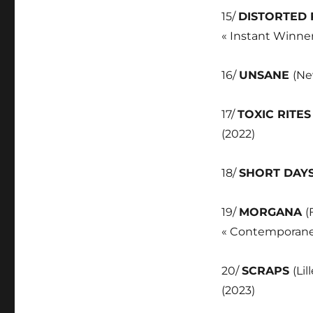
15/
DISTORTED
« Instant Winner
16/
UNSANE
(Ne
17/
TOXIC RITE
(2022)
18/
SHORT DAY
19/
MORGANA
(
« Contemporanei
20/
SCRAPS
(Li
(2023)