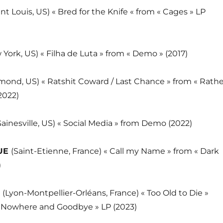
int Louis, US) « Bred for the Knife « from « Cages » LP
 York, US) « Filha de Luta » from « Demo » (2017)
mond, US) « Ratshit Coward / Last Chance » from « Rathe
2022)
Gainesville, US) « Social Media » from Demo (2022)
LUE
(Saint-Etienne, France) « Call my Name » from « Dark
)
!
(Lyon-Montpellier-Orléans, France) « Too Old to Die »
 Nowhere and Goodbye » LP (2023)