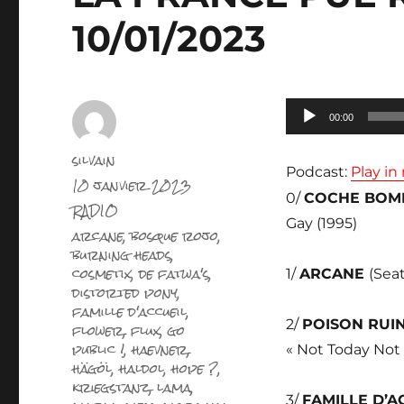
10/01/2023
Lecteur
00:00
audio
Auteur
silvain
Podcast:
Play i
Publié
10 janvier 2023
le
0/
COCHE BOM
Catégories
RADIO
Gay (1995)
Étiquettes
arcane
,
bosque rojo
,
burning heads
,
cosmetix
,
de fatwa's
,
1/
ARCANE
(Seat
distorted pony
,
famille d'accueil
,
2/
POISON RUI
flower
,
flux
,
go
public !
,
haevner
,
« Not Today Not
hägöl
,
haldol
,
hope ?
,
kriegstanz
,
lama
,
3/
FAMILLE D’A