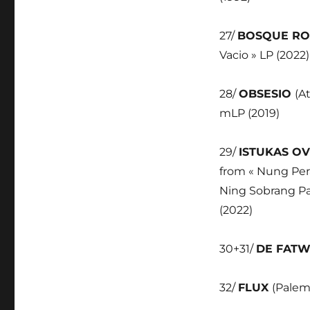
27/
BOSQUE R
Vacio » LP (2022)
28/
OBSESIO
(A
mLP (2019)
29/
ISTUKAS O
from « Nung Per
Ning Sobrang Pa
(2022)
30+31/
DE FATW
32/
FLUX
(Palem