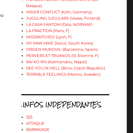
Basque)
INNER CONFLICT (Koln, Germany)
po
JUGGLING JUGULARS (Vaasa, Finland)
LA CASA FANTOM (Oslo, NORWAY)
LA FRACTION (Paris, F)
MISSRATCHED (Lyon, F)
MY MAN MIKE (Seoul, South Korea)
ORDEN MUNDIAL (Barcelona, Spain)
PERVERS ET TRUANDS (St-Etienne, F)
RAI KO RIS (Katmandou, Nepal)
SEE YOU IN HELL (Brno, Czech Republic)
TERRIBLE FEELINGS (Malmo, Sweden)
.INFOS INDEPENDANTES
325
ATTAQUE
BARRIKADE