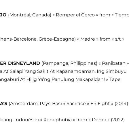
OJO
(Montréal, Canada) « Romper el Cerco » from « Tiem
thens-Barcelona, Grèce-Espagne) « Madre » from « s/t »
VER DISNEYLAND
(Pampanga, Philippines) « Panibatan »
a At Salapi Yang Sakit At Kapanamdaman, Ing Simbuyu
ngaburi At Hilig Ya’ng Panulung Makapaldan! » Tape
A’S
(Amsterdam, Pays-Bas) « Sacrifice » + « Fight » (2014)
bang, Indonésie) « Xenophobia » from « Demo » (2022)