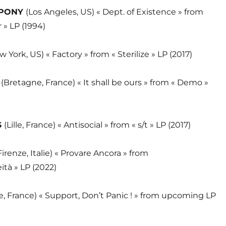
 PONY
(Los Angeles, US) « Dept. of Existence » from
 » LP (1994)
w York, US) « Factory » from « Sterilize » LP (2017)
S
(Bretagne, France) « It shall be ours » from « Demo »
S
(Lille, France) « Antisocial » from « s/t » LP (2017)
Firenze, Italie) « Provare Ancora » from
tà » LP (2022)
lle, France) « Support, Don’t Panic ! » from upcoming LP