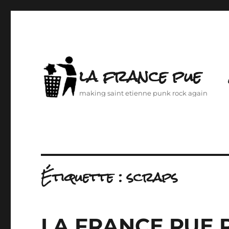
la france pue
making saint etienne punk rock again
Étiquette :
scraps
LA FRANCE PUE