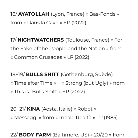
16/
AYATOLLAH
(Lyon, France) « Bas-Fonds »
from « Dans la Cave » EP (2022)
17/
NIGHTWATCHERS
(Toulouse, France) « For
the Sake of the People and the Nation » from
« Common Crusades » LP (2022)
18+19/
BULLS SHITT
(Gothenburg, Suède)
« Time after Time » + « Strong (but Ugly) » from
« This is…Bulls Shitt » EP (2022)
20+21/
KINA
(Aosta, Italie) « Robot » +
« Messaggi » from « Irreale Realtà » LP (1985)
22/
BODY FARM
(Baltimore, US) « 20/20 » from