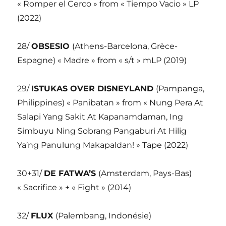
« Romper el Cerco » from « Tiempo Vacio » LP
(2022)
28/
OBSESIO
(Athens-Barcelona, Grèce-
Espagne) « Madre » from « s/t » mLP (2019)
29/
ISTUKAS OVER DISNEYLAND
(Pampanga,
Philippines) « Panibatan » from « Nung Pera At
Salapi Yang Sakit At Kapanamdaman, Ing
Simbuyu Ning Sobrang Pangaburi At Hilig
Ya’ng Panulung Makapaldan! » Tape (2022)
30+31/
DE FATWA’S
(Amsterdam, Pays-Bas)
« Sacrifice » + « Fight » (2014)
32/
FLUX
(Palembang, Indonésie)