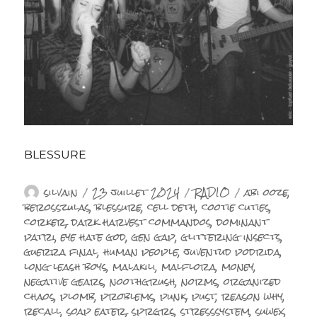
BLESSURE
Auteur
Publié
Catégories
Étiquettes
silvain
23 juillet 2024
RADIO
abi ooze
,
le
berosszulas
,
blessure
,
cell deth
,
cootie cuties
,
corker
,
dark harvest commandos
,
dominant
patri
,
eye hate god
,
gen gap
,
glittering insects
,
guerra final
,
human people
,
juventud podrida
,
long leash boys
,
malakili
,
malflora
,
money
,
negative gears
,
noothgrush
,
norms
,
organized
chaos
,
plomb
,
problems
,
punk
,
pust
,
reason why
,
recall
,
soap eater
,
sprgrs
,
stresssystem
,
suwex
,