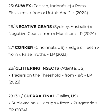
25/
SUWEX
(Pacitan, Indonésie) « Peras
Eksistensi » from « Untuk Apa ?! » (2024)
26/
NEGATIVE GEARS
(Sydney, Australie) «
Negative Gears » from « Moraliser » LP (2024)
27/
CORKER
(Cincinnati, US) « Edge of Teeth »
from « False Truths » LP (2023)
28/
GLITTERING INSECTS
(Atlanta, US)
« Traders on the Threshold » from « s/t » LP
(2023)
29+30 /
GUERRA FINAL
(Dallas, US)
« Sublevacion » + « Yugo » from « Purgatorio »
EP (2024)