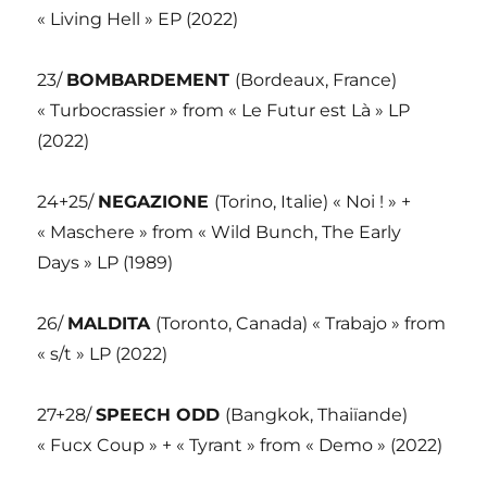
« Living Hell » EP (2022)
23/
BOMBARDEMENT
(Bordeaux, France)
« Turbocrassier » from « Le Futur est Là » LP
(2022)
24+25/
NEGAZIONE
(Torino, Italie) « Noi ! » +
« Maschere » from « Wild Bunch, The Early
Days » LP (1989)
26/
MALDITA
(Toronto, Canada) « Trabajo » from
« s/t » LP (2022)
27+28/
SPEECH ODD
(Bangkok, Thaiïande)
« Fucx Coup » + « Tyrant » from « Demo » (2022)