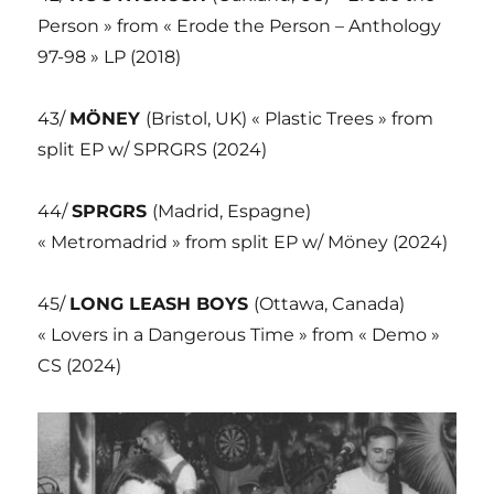
Person » from « Erode the Person – Anthology
97-98 » LP (2018)
43/
MÖNEY
(Bristol, UK) « Plastic Trees » from
split EP w/ SPRGRS (2024)
44/
SPRGRS
(Madrid, Espagne)
« Metromadrid » from split EP w/ Möney (2024)
45/
LONG LEASH BOYS
(Ottawa, Canada)
« Lovers in a Dangerous Time » from « Demo »
CS (2024)