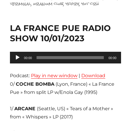
terminal
,
uranium club
,
yfory
,
yut crü
LA FRANCE PUE RADIO
SHOW 10/01/2023
Lecteur
00:00
00:00
audio
Podcast:
Play in new window
|
Download
0/
COCHE BOMBA
(Lyon, France) « La France
Pue » from split LP w/Enola Gay (1995)
1/
ARCANE
(Seattle, US) « Tears of a Mother »
from « Whispers » LP (2017)