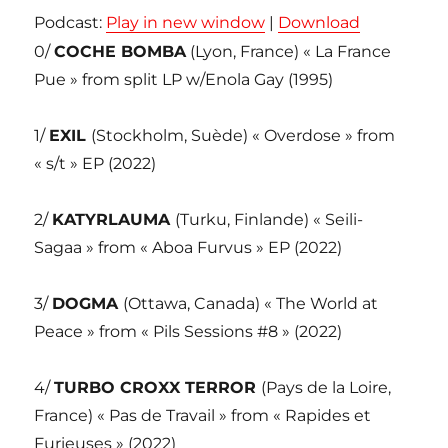
Podcast:
Play in new window
|
Download
0/
COCHE BOMBA
(Lyon, France) « La France
Pue » from split LP w/Enola Gay (1995)
1/
EXIL
(Stockholm, Suède) « Overdose » from
« s/t » EP (2022)
2/
KATYRLAUMA
(Turku, Finlande) « Seili-
Sagaa » from « Aboa Furvus » EP (2022)
3/
DOGMA
(Ottawa, Canada) « The World at
Peace » from « Pils Sessions #8 » (2022)
4/
TURBO CROXX TERROR
(Pays de la Loire,
France) « Pas de Travail » from « Rapides et
Furieuses » (2022)