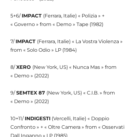
5+6/
IMPACT
(Ferrara, Italie) « Polizia » +
« Governo » from « Demo » Tape (1982)
7/
IMPACT
(Ferrara, Italie) « La Vostra Violenza »
from « Solo Odio » LP (1984)
8/
XERO
(New York, US) « Nunca Mas » from
« Demo » (2022)
9/
SEMTEX 87
(New York, US) « C.I.B. » from
« Demo » (2022)
10+11/
INDIGESTI
(Vercelli, Italie) « Doppio
Confronto » + « Oltre Camera » from « Osservati
Dall Inganno » LP (1985)