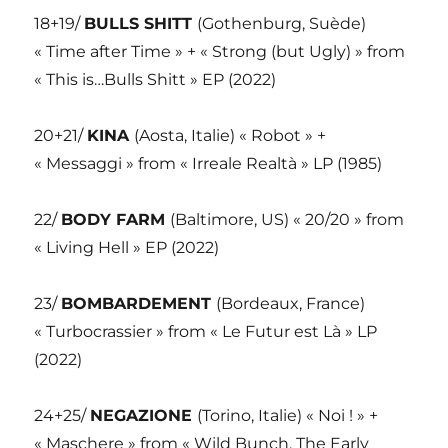
18+19/
BULLS SHITT
(Gothenburg, Suède)
« Time after Time » + « Strong (but Ugly) » from
« This is…Bulls Shitt » EP (2022)
20+21/
KINA
(Aosta, Italie) « Robot » +
« Messaggi » from « Irreale Realtà » LP (1985)
22/
BODY FARM
(Baltimore, US) « 20/20 » from
« Living Hell » EP (2022)
23/
BOMBARDEMENT
(Bordeaux, France)
« Turbocrassier » from « Le Futur est Là » LP
(2022)
24+25/
NEGAZIONE
(Torino, Italie) « Noi ! » +
« Maschere » from « Wild Bunch, The Early