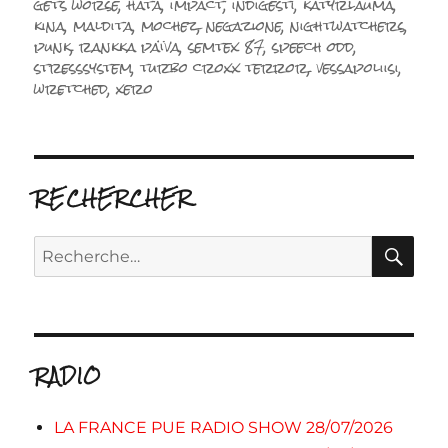
gets worse
,
hata
,
impact
,
indigesti
,
katyrlauma
,
kina
,
maldita
,
mochez
,
negazione
,
nightwatchers
,
punk
,
rankka païva
,
semtex 87
,
speech odd
,
stresssystem
,
turbo croxx terror
,
vessapoliisi
,
wretched
,
xero
RECHERCHER
RE
Recherche
pour :
RADIO
LA FRANCE PUE RADIO SHOW 28/07/2026