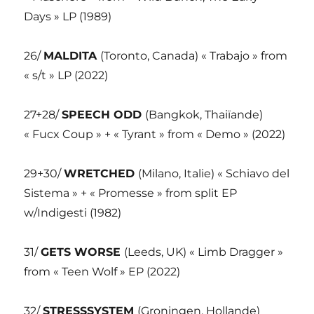
Days » LP (1989)
26/
MALDITA
(Toronto, Canada) « Trabajo » from
« s/t » LP (2022)
27+28/
SPEECH ODD
(Bangkok, Thaiïande)
« Fucx Coup » + « Tyrant » from « Demo » (2022)
29+30/
WRETCHED
(Milano, Italie) « Schiavo del
Sistema » + « Promesse » from split EP
w/Indigesti (1982)
31/
GETS WORSE
(Leeds, UK) « Limb Dragger »
from « Teen Wolf » EP (2022)
32/
STRESSSYSTEM
(Groningen, Hollande)