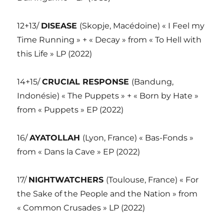
12+13/
DISEASE
(Skopje, Macédoine) « I Feel my
Time Running » + « Decay » from « To Hell with
this Life » LP (2022)
14+15/
CRUCIAL RESPONSE
(Bandung,
Indonésie) « The Puppets » + « Born by Hate »
from « Puppets » EP (2022)
16/
AYATOLLAH
(Lyon, France) « Bas-Fonds »
from « Dans la Cave » EP (2022)
17/
NIGHTWATCHERS
(Toulouse, France) « For
the Sake of the People and the Nation » from
« Common Crusades » LP (2022)