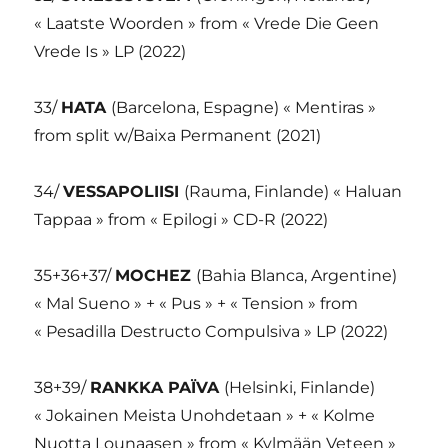
« Laatste Woorden » from « Vrede Die Geen
Vrede Is » LP (2022)
33/
HATA
(Barcelona, Espagne) « Mentiras »
from split w/Baixa Permanent (2021)
34/
VESSAPOLIISI
(Rauma, Finlande) « Haluan
Tappaa » from « Epilogi » CD-R (2022)
35+36+37/
MOCHEZ
(Bahia Blanca, Argentine)
« Mal Sueno » + « Pus » + « Tension » from
« Pesadilla Destructo Compulsiva » LP (2022)
38+39/
RANKKA PAÏVA
(Helsinki, Finlande)
« Jokainen Meista Unohdetaan » + « Kolme
Nuotta Lounaasen » from « Kylmään Veteen »