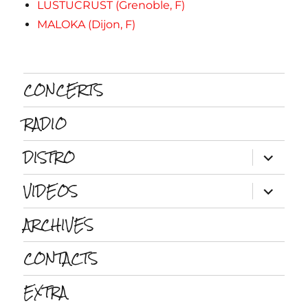
LUSTUCRUST (Grenoble, F)
MALOKA (Dijon, F)
CONCERTS
RADIO
DISTRO
ouvrir
le
sous-
VIDEOS
menu
ouvrir
le
sous-
ARCHIVES
menu
CONTACTS
EXTRA