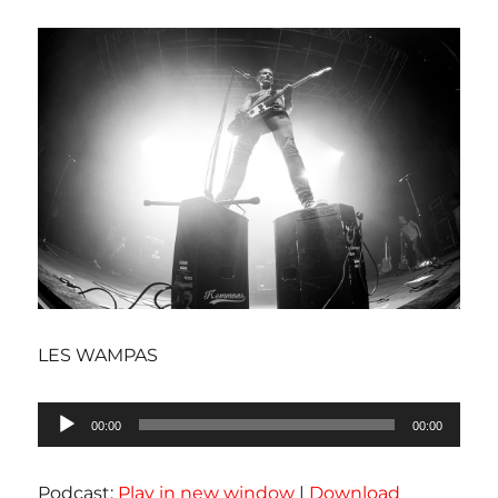
LES WAMPAS
Lecteur
00:00
00:00
audio
Podcast:
Play in new window
|
Download