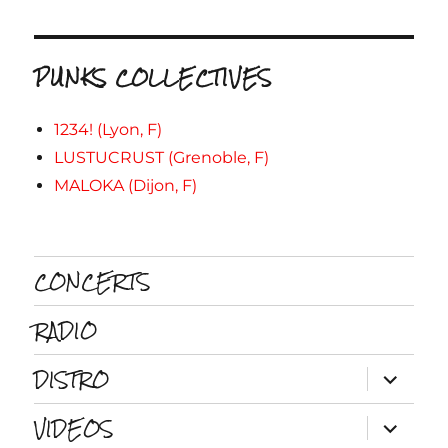
PUNKS COLLECTIVES
1234! (Lyon, F)
LUSTUCRUST (Grenoble, F)
MALOKA (Dijon, F)
CONCERTS
RADIO
DISTRO
ouvrir
le
sous-
VIDEOS
menu
ouvrir
le